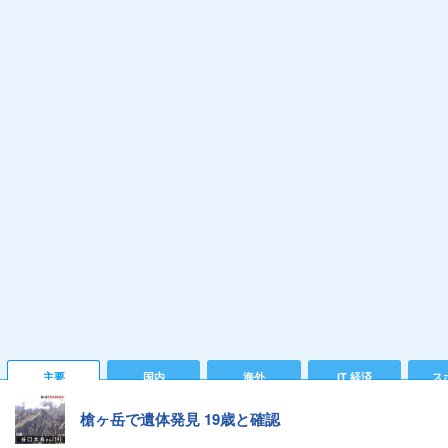
主要
国内
海外
IT 経済
ス
槍ヶ岳で遺体発見 19歳と確認