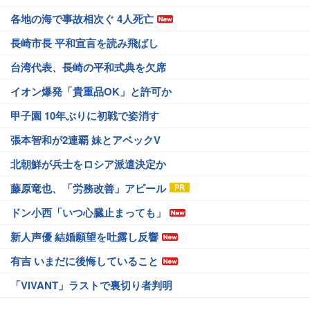
各地の海で事故相次ぐ 4人死亡
長崎市長 平和宣言を読み飛ばし
台湾代表、長崎の平和式典を欠席
イオン爆発「貴重品OK」と許可か
甲子園 10年ぶりに初戦で姿消す
張本智和が2連覇 妹とアベックV
北朝鮮が兵士をロシア派遣決定か
藤原竜也、「労務改善」アピール
ドン小西「いつ心臓止まっても」
新人声優 結婚願望を吐露し反響
有吉 いまだに後悔していること
「VIVANT」ラストで裏切り者判明