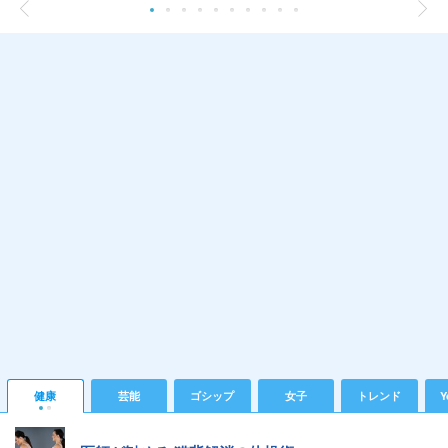
健康
芸能
ゴシップ
女子
トレンド
Y