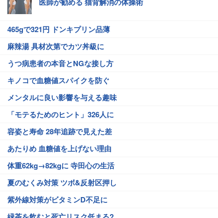
医師が勧める 猫背解消の体操術
465gで321円 ドンキプリン品薄
麻辣湯 具材次第でカツ丼級に
うつ病患者の本音とNGな接し方
キノコで血糖値スパイクを防ぐ
メンタルに良い影響を与える趣味
「モテるためのヒント」326人に
容姿と寿命 28年追跡で見えた差
あたりめ 血糖値を上げない理由
体重62kg→82kgに 寺田心の生活
夏のむくみ対策 ツボ&反射区押し
紫外線対策がビタミンD不足に
緑茶を飲むと死亡リスク低まる?