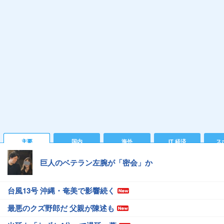
主要
国内
海外
IT 経済
ス
巨人のベテラン左腕が「密会」か
台風13号 沖縄・奄美で影響続く
最悪のクズ野郎だ 父親が陳述も