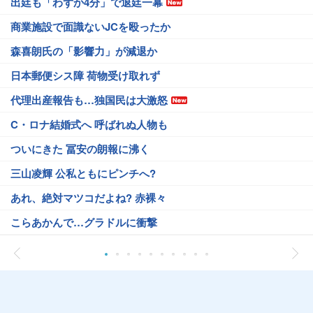
出廷も「わずか4分」で退廷一幕
商業施設で面識ないJCを殴ったか
森喜朗氏の「影響力」が減退か
日本郵便シス障 荷物受け取れず
代理出産報告も…独国民は大激怒
C・ロナ結婚式へ 呼ばれぬ人物も
ついにきた 冨安の朗報に沸く
三山凌輝 公私ともにピンチへ?
あれ、絶対マツコだよね? 赤裸々
こらあかんで…グラドルに衝撃