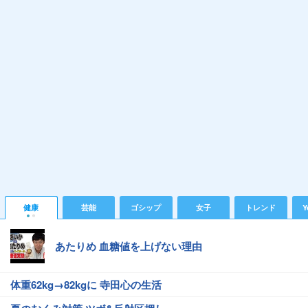
健康
芸能
ゴシップ
女子
トレンド
Y
あたりめ 血糖値を上げない理由
体重62kg→82kgに 寺田心の生活