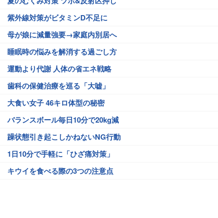
夏のむくみ対策 ツボ&反射区押し
紫外線対策がビタミンD不足に
母が娘に減量強要→家庭内別居へ
睡眠時の悩みを解消する過ごし方
運動より代謝 人体の省エネ戦略
歯科の保健治療を巡る「大嘘」
大食い女子 46キロ体型の秘密
バランスボール毎日10分で20kg減
躁状態引き起こしかねないNG行動
1日10分で手軽に「ひざ痛対策」
キウイを食べる際の3つの注意点