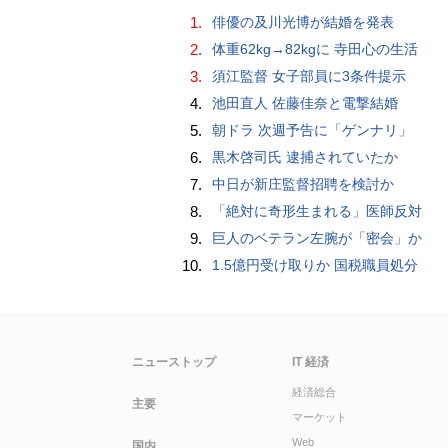
1.
俳優の及川光博が結婚を発表
2.
体重62kg→82kgに 寺田心の生活
3.
須江監督 女子部員に3条件提示
4.
池田直人 佐藤佳奈と電撃結婚
5.
朝ドラ 次週予告に「ゲンナリ」
6.
黒木啓司氏 逮捕されていたか
7.
中日が新庄監督招聘を検討か
8.
「絶対に奇形生まれる」医師反対
9.
巨人のベテラン左腕が「密会」か
10.
1.5億円受け取りか 国税職員処分
ニューストップ
IT 経済
経済総合
主要
マーケット
Web
国内