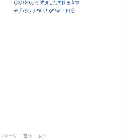
総額120万円 豊胸した男性を直撃
若手だらけの巨人がV争い 困惑
スポーツ
芸能
女子