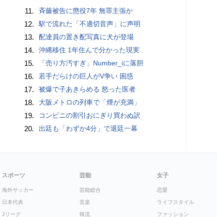
11.
斉藤被告に懲役7年 無罪主張か
12.
駅で流れた「不適切音声」に声明
13.
配達員の置き配写真に犬が登場
14.
沖縄移住 1年住んで分かった現実
15.
「売り方汚すぎ」Number_iに落胆
16.
若手だらけの巨人がV争い 困惑
17.
被爆で子あきらめる 怒った医者
18.
大阪メトロの列車で「煙が充満」
19.
コンビニの割引おにぎり買わぬ訳
20.
出廷も「わずか4分」で退廷一幕
スポーツ
芸能
女子
海外サッカー
芸能総合
恋愛
日本代表
音楽
ライフスタイル
Jリーグ
韓流
ファッション