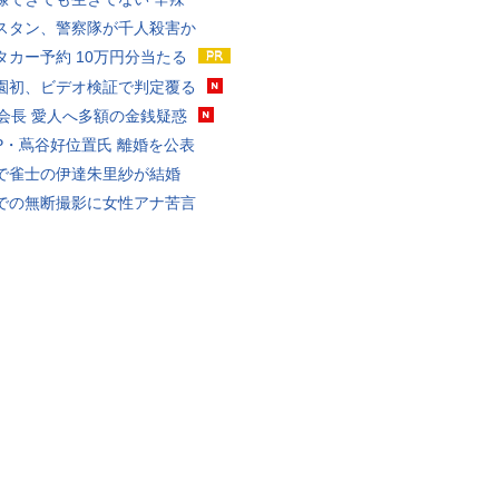
スタン、警察隊が千人殺害か
タカー予約 10万円分当たる
園初、ビデオ検証で判定覆る
FA会長 愛人へ多額の金銭疑惑
P・蔦谷好位置氏 離婚を公表
で雀士の伊達朱里紗が結婚
での無断撮影に女性アナ苦言