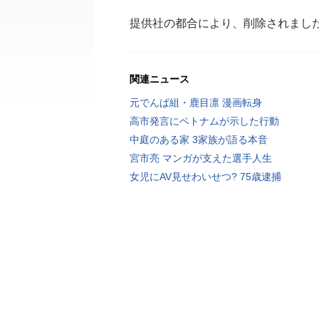
提供社の都合により、削除されまし
関連ニュース
元でんぱ組・鹿目凛 漫画転身
高市発言にベトナムが示した行動
中庭のある家 3家族が語る本音
宮市亮 マンガが支えた選手人生
女児にAV見せわいせつ? 75歳逮捕