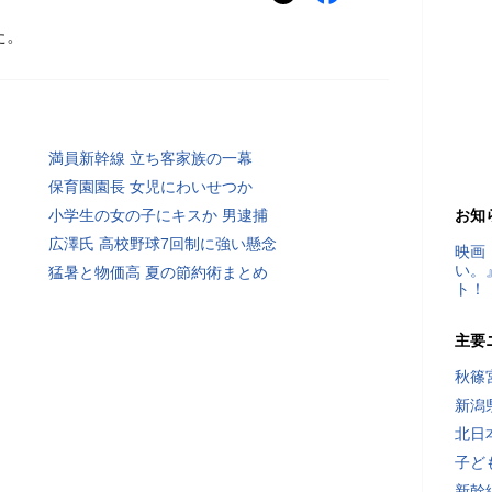
た。
満員新幹線 立ち客家族の一幕
保育園園長 女児にわいせつか
小学生の女の子にキスか 男逮捕
お知
広澤氏 高校野球7回制に強い懸念
映画
い。
猛暑と物価高 夏の節約術まとめ
ト！
主要
秋篠
新潟
北日
子ど
新幹