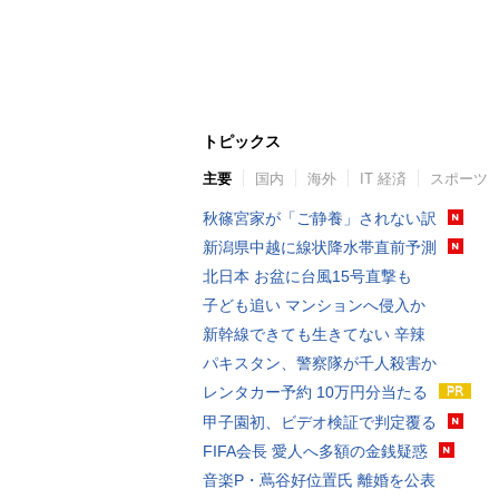
トピックス
主要
国内
海外
IT 経済
スポーツ
秋篠宮家が「ご静養」されない訳
新潟県中越に線状降水帯直前予測
北日本 お盆に台風15号直撃も
子ども追い マンションへ侵入か
新幹線できても生きてない 辛辣
パキスタン、警察隊が千人殺害か
レンタカー予約 10万円分当たる
甲子園初、ビデオ検証で判定覆る
FIFA会長 愛人へ多額の金銭疑惑
音楽P・蔦谷好位置氏 離婚を公表