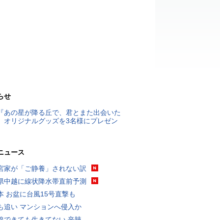
らせ
『あの星が降る丘で、君とまた出会いた
』オリジナルグッズを3名様にプレゼン
ニュース
宮家が「ご静養」されない訳
県中越に線状降水帯直前予測
本 お盆に台風15号直撃も
も追い マンションへ侵入か
線できても生きてない 辛辣