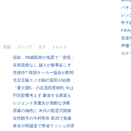
パキ
レン
甲子
FI
音楽
声優
芸能
ゴシップ
女子
トレンド
ロケ
宿命…99歳医師が地震で「覚悟」
在留資格なし 越人が惨事起こす
性接待? 韓国サッカー協会が釈明
北京五輪スノボ銅の冨田が結婚
「要介護5」の志茂田景樹氏 今は
円安影響考えず 豪遊する家庭も
レジェンド美魔女が過酷な決断
原爆の犠牲に 米兵の慰霊式開催
女性騎手の今村聖奈 新潟で負傷
東名や関越道で帰省ラッシュ渋滞