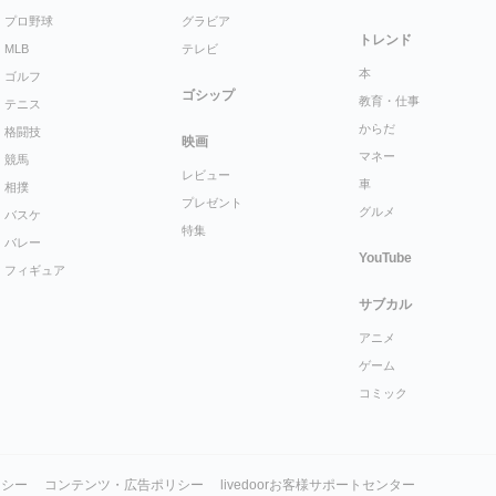
プロ野球
グラビア
トレンド
MLB
テレビ
本
ゴルフ
ゴシップ
教育・仕事
テニス
からだ
格闘技
映画
マネー
競馬
レビュー
車
相撲
プレゼント
グルメ
バスケ
特集
バレー
YouTube
フィギュア
サブカル
アニメ
ゲーム
コミック
リシー
コンテンツ・広告ポリシー
livedoorお客様サポートセンター