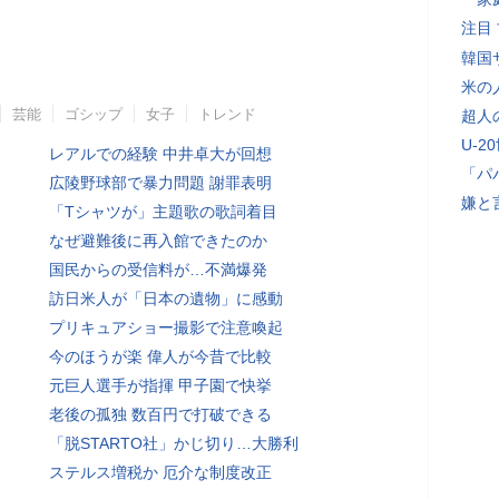
注目
韓国
米の
芸能
ゴシップ
女子
トレンド
超人
U-2
レアルでの経験 中井卓大が回想
「パ
広陵野球部で暴力問題 謝罪表明
嫌と
「Tシャツが」主題歌の歌詞着目
なぜ避難後に再入館できたのか
国民からの受信料が…不満爆発
訪日米人が「日本の遺物」に感動
プリキュアショー撮影で注意喚起
今のほうが楽 偉人が今昔で比較
元巨人選手が指揮 甲子園で快挙
老後の孤独 数百円で打破できる
「脱STARTO社」かじ切り…大勝利
ステルス増税か 厄介な制度改正