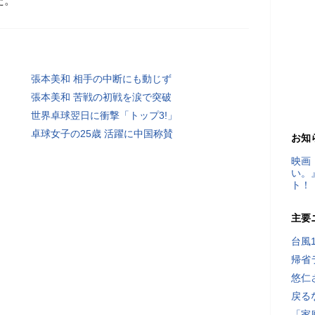
た。
張本美和 相手の中断にも動じず
張本美和 苦戦の初戦を涙で突破
世界卓球翌日に衝撃「トップ3!」
卓球女子の25歳 活躍に中国称賛
お知
映画
い。
ト！
主要
台風
帰省
悠仁
戻る
「家