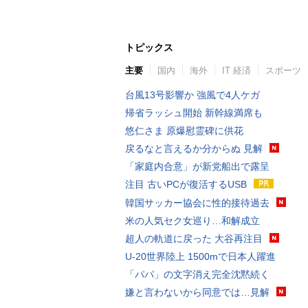
トピックス
主要
国内
海外
IT 経済
スポーツ
台風13号影響か 強風で4人ケガ
帰省ラッシュ開始 新幹線満席も
悠仁さま 原爆慰霊碑に供花
戻るなと言えるか分からぬ 見解
「家庭内合意」が新党船出で露呈
注目 古いPCが復活するUSB
韓国サッカー協会に性的接待過去
米の人気セク女巡り…和解成立
超人の軌道に戻った 大谷再注目
U-20世界陸上 1500mで日本人躍進
「パパ」の文字消え完全沈黙続く
嫌と言わないから同意では…見解