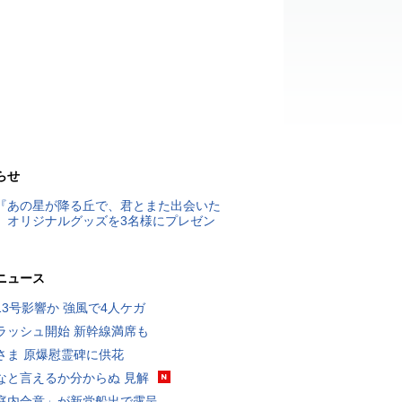
らせ
『あの星が降る丘で、君とまた出会いた
』オリジナルグッズを3名様にプレゼン
ニュース
13号影響か 強風で4人ケガ
ラッシュ開始 新幹線満席も
さま 原爆慰霊碑に供花
なと言えるか分からぬ 見解
庭内合意」が新党船出で露呈