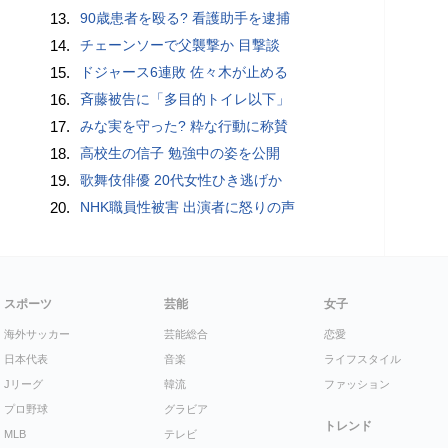
13.
90歳患者を殴る? 看護助手を逮捕
14.
チェーンソーで父襲撃か 目撃談
15.
ドジャース6連敗 佐々木が止める
16.
斉藤被告に「多目的トイレ以下」
17.
みな実を守った? 粋な行動に称賛
18.
高校生の信子 勉強中の姿を公開
19.
歌舞伎俳優 20代女性ひき逃げか
20.
NHK職員性被害 出演者に怒りの声
スポーツ
芸能
女子
海外サッカー
芸能総合
恋愛
日本代表
音楽
ライフスタイル
Jリーグ
韓流
ファッション
プロ野球
グラビア
トレンド
MLB
テレビ