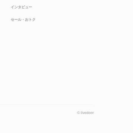
インタビュー
セール・おトク
©
livedoor