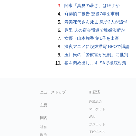
3.
関東「真夏の暑さ」は終了か
4.
斉藤慎二被告 懲役7年を求刑
5.
寿美花代さん死去 息子2人が追悼
6.
趣里 夫の密会報道で離婚決断か
7.
女優・山本舞香 第1子を出産
8.
深夜アニメに喫煙描写 BPOで議論
9.
玉川氏の「警察官が死刑」に批判
10.
客を閉め出します SAで徹底対策
ニューストップ
IT 経済
経済総合
主要
マーケット
Web
国内
ガジェット
社会
ITビジネス
政治