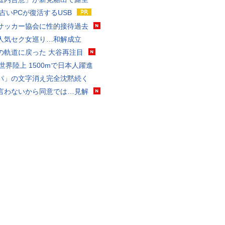
 古いPCが復活するUSB
サッカー協会に性的接待過去
人気セク女巡り…和解成立
の軌道に戻った 大谷再注目
0世界陸上 1500mで日本人躍進
パ」の文字消え完全沈黙続く
言わないから同意では…見解