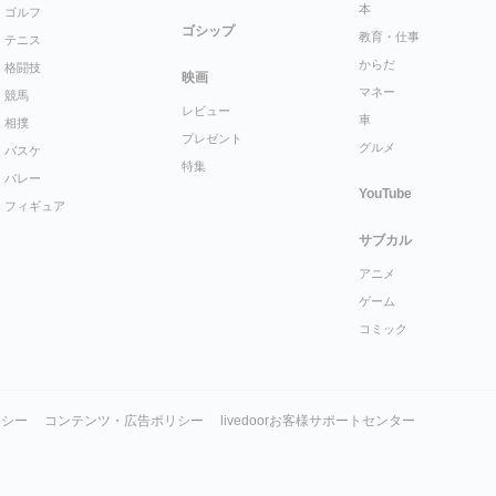
本
ゴルフ
ゴシップ
教育・仕事
テニス
からだ
格闘技
映画
マネー
競馬
レビュー
車
相撲
プレゼント
グルメ
バスケ
特集
バレー
YouTube
フィギュア
サブカル
アニメ
ゲーム
コミック
リシー
コンテンツ・広告ポリシー
livedoorお客様サポートセンター