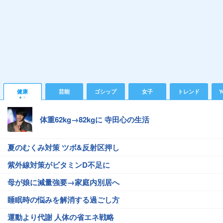
健康
芸能
ゴシップ
女子
トレンド
Y
体重62kg→82kgに 寺田心の生活
夏のむくみ対策 ツボ&反射区押し
紫外線対策がビタミンD不足に
母が娘に減量強要→家庭内別居へ
睡眠時の悩みを解消する過ごし方
運動より代謝 人体の省エネ戦略