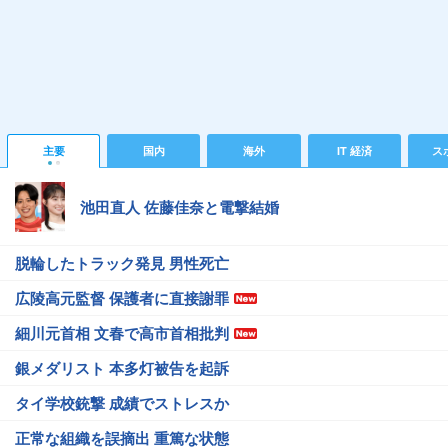
主要
国内
海外
IT 経済
ス
池田直人 佐藤佳奈と電撃結婚
脱輪したトラック発見 男性死亡
広陵高元監督 保護者に直接謝罪
細川元首相 文春で高市首相批判
銀メダリスト 本多灯被告を起訴
タイ学校銃撃 成績でストレスか
正常な組織を誤摘出 重篤な状態