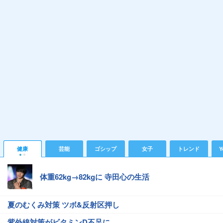
健康
芸能
ゴシップ
女子
トレンド
Y
体重62kg→82kgに 寺田心の生活
夏のむくみ対策 ツボ&反射区押し
紫外線対策がビタミンD不足に