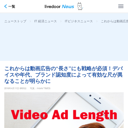
一覧
>
>
>
これからは動画広
ニューストップ
IT 経済ニュース
ITビジネスニュース
これからは動画広告の“長さ”にも戦略が必須！デバ
イスや年代、ブランド認知度によって有効な尺が異
なることが明らかに
2016年4月11日 6時0分
写真：movie TIMES