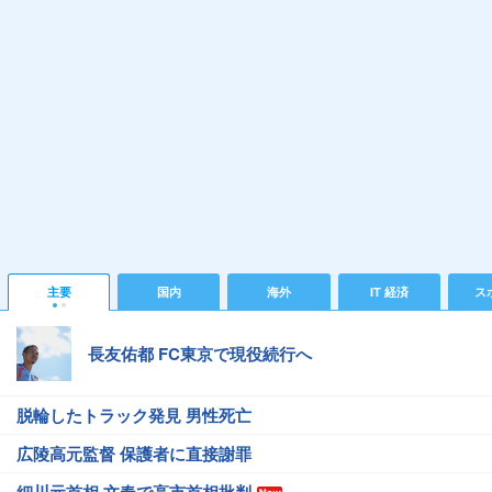
主要
国内
海外
IT 経済
ス
長友佑都 FC東京で現役続行へ
脱輪したトラック発見 男性死亡
広陵高元監督 保護者に直接謝罪