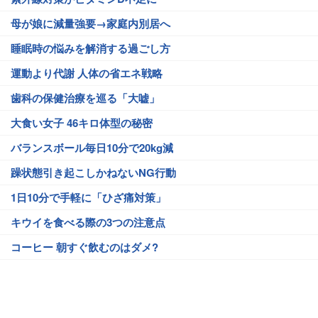
母が娘に減量強要→家庭内別居へ
睡眠時の悩みを解消する過ごし方
運動より代謝 人体の省エネ戦略
歯科の保健治療を巡る「大嘘」
大食い女子 46キロ体型の秘密
バランスボール毎日10分で20kg減
躁状態引き起こしかねないNG行動
1日10分で手軽に「ひざ痛対策」
キウイを食べる際の3つの注意点
コーヒー 朝すぐ飲むのはダメ?