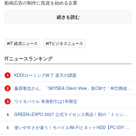
動画広告の制作に投資を始める企業
続きを読む
#IT 経済ニュース
#ITビジネスニュース
ITニュースランキング
KDDIローミング終了 楽天の課題
1
藤原竜也さん、「SKYSEA Client View」新CMで「AI労務改善」をアピール 働き方をAIが分析したら「すぐに休んで」と言われる？
2
ワイモバイル 単身割引は1年限定
3
GREEN×EXPO 2027 公式ライセンス商品！初の「トゥンクトゥンク」公式LINEスタンプ、販売開始
4
使いやすさが違う！モバイルWi-FiとネットHDD【PC-DIY 秋の陣】
5