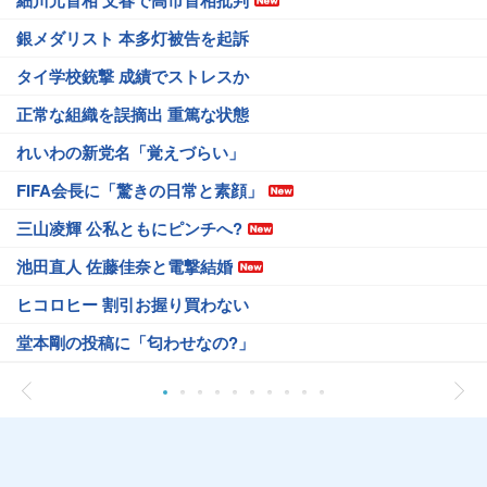
細川元首相 文春で高市首相批判
銀メダリスト 本多灯被告を起訴
タイ学校銃撃 成績でストレスか
正常な組織を誤摘出 重篤な状態
れいわの新党名「覚えづらい」
FIFA会長に「驚きの日常と素顔」
三山凌輝 公私ともにピンチへ?
池田直人 佐藤佳奈と電撃結婚
ヒコロヒー 割引お握り買わない
堂本剛の投稿に「匂わせなの?」