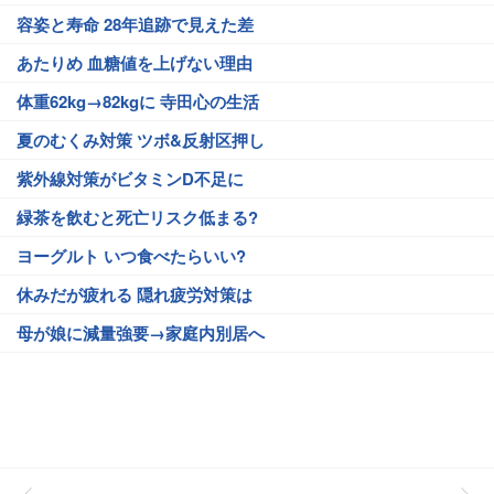
容姿と寿命 28年追跡で見えた差
あたりめ 血糖値を上げない理由
体重62kg→82kgに 寺田心の生活
夏のむくみ対策 ツボ&反射区押し
紫外線対策がビタミンD不足に
緑茶を飲むと死亡リスク低まる?
ヨーグルト いつ食べたらいい?
休みだが疲れる 隠れ疲労対策は
母が娘に減量強要→家庭内別居へ