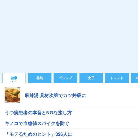
健康
芸能
ゴシップ
女子
トレンド
Y
麻辣湯 具材次第でカツ丼級に
うつ病患者の本音とNGな接し方
キノコで血糖値スパイクを防ぐ
「モテるためのヒント」326人に