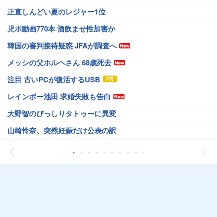
正直しんどい夏のレジャー1位
児ポ動画770本 酒飲ませ性加害か
韓国の審判接待疑惑 JFAが調査へ
メッシの父ホルヘさん 68歳死去
注目 古いPCが復活するUSB
レインボー池田 求婚失敗も告白
大野智のびっしりタトゥーに異変
山崎怜奈、突然妊娠だけ公表の訳