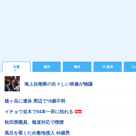
主要
国内
海外
IT 経済
ス
海上自衛隊の生々しい映像が物議
槍ヶ岳に遺体 周辺で19歳不明
イチョウ並木で54本一斉に枯れる
秋田県職員、報道対応で喫煙
風呂を覗くため敷地侵入 49歳男