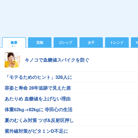
健康
芸能
ゴシップ
女子
トレンド
Y
キノコで血糖値スパイクを防ぐ
「モテるためのヒント」326人に
容姿と寿命 28年追跡で見えた差
あたりめ 血糖値を上げない理由
体重62kg→82kgに 寺田心の生活
夏のむくみ対策 ツボ&反射区押し
紫外線対策がビタミンD不足に