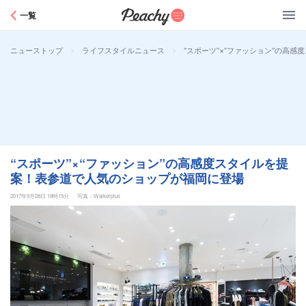
Peachy
一覧
>
>
“スポーツ”×“ファッション”の高
ニューストップ
ライフスタイルニュース
“スポーツ”×“ファッション”の高感度スタイルを提
案！表参道で人気のショップが福岡に登場
2017年9月28日 18時15分
写真：Walkerplus