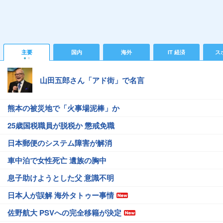
主要
国内
海外
IT 経済
ス
山田五郎さん「アド街」で名言
熊本の被災地で「火事場泥棒」か
25歳国税職員が脱税か 懲戒免職
日本郵便のシステム障害が解消
車中泊で女性死亡 遺族の胸中
息子助けようとした父 意識不明
日本人が誤解 海外タトゥー事情
佐野航大 PSVへの完全移籍が決定