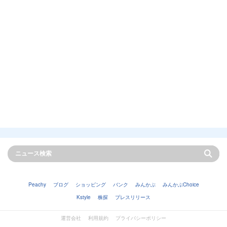
Peachy
ブログ
ショッピング
バンク
みんかぶ
みんかぶChoice
Kstyle
株探
プレスリリース
運営会社
利用規約
プライバシーポリシー