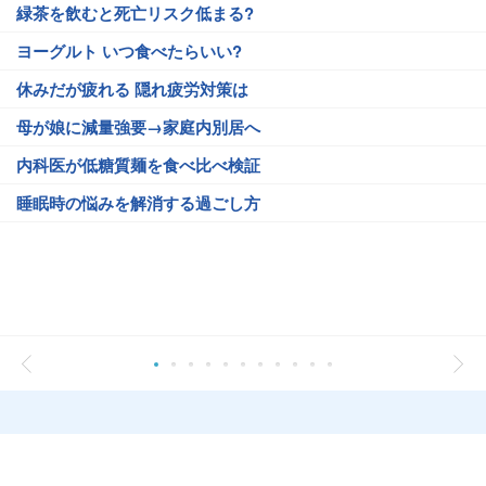
緑茶を飲むと死亡リスク低まる?
ヨーグルト いつ食べたらいい?
休みだが疲れる 隠れ疲労対策は
母が娘に減量強要→家庭内別居へ
内科医が低糖質麺を食べ比べ検証
睡眠時の悩みを解消する過ごし方