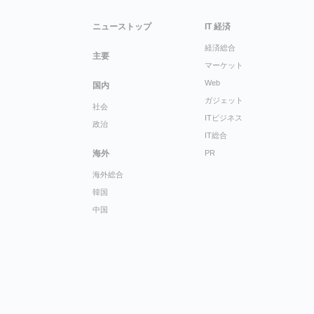
ニューストップ
IT 経済
経済総合
主要
マーケット
Web
国内
ガジェット
社会
ITビジネス
政治
IT総合
海外
PR
海外総合
韓国
中国