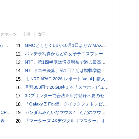
スポーツ
芸能
女子
言われる？
11.
GMOとくとくBBが10月1日よりWiMAXなど月額605円値上げ！全6種の重要変更を徹底解説
12.
パンチラ写真からどの女子テニスプレーヤーのものなのか当てるクイズ「Tennis Upskirts」
13.
NTT、第1四半期は増収増益で過去最高 IOWNや分散GPUの取り組みを説明
14.
NTTドコモ決算、第1四半期は増収増益 通信収入に底打ちの兆し、金融・AIを強化
15.
【 NRF APAC 2026 レポート Vol.4】購入の瞬間に眠る価値 Transaction Momentとリテールの次の成長戦略
16.
月額858円で20GB使える「スマホデビュープラン U15」ドコモが提供、ahamoも割引になる親子割も
17.
3Dプリンターで合法＆所持登録不要のセミオートマチック銃を自作、発砲試験にも成功した猛者が登場
18.
「Galaxy Z Fold8」クイックフォトレビュー
搭載していますよ
19.
ガンダムみたいなマウス? ただのマウスとは違うのだよ1944通りの形状に変更できる驚異のマウス
を抑制
20.
『マーターズ 4Kデジタルリマスター』オールナイト上映、鬼畜な併映作品が決定 全部観たら“生還証”をプレゼント［ホラー通信］