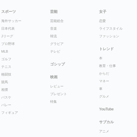
スポーツ
芸能
女子
海外サッカー
芸能総合
恋愛
日本代表
音楽
ライフスタイル
Jリーグ
韓流
ファッション
プロ野球
グラビア
トレンド
MLB
テレビ
本
ゴルフ
ゴシップ
教育・仕事
テニス
からだ
格闘技
映画
マネー
競馬
レビュー
車
相撲
プレゼント
グルメ
バスケ
特集
バレー
YouTube
フィギュア
サブカル
アニメ