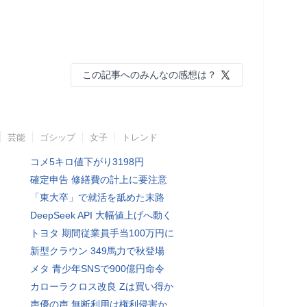
この記事へのみんなの感想は？
芸能
ゴシップ
女子
トレンド
コメ5キロ値下がり3198円
確定申告 修繕費の計上に要注意
「東大卒」で就活を舐めた末路
DeepSeek API 大幅値上げへ動く
トヨタ 期間従業員手当100万円に
新型クラウン 349馬力で秋登場
メタ 青少年SNSで900億円命令
カローラクロス改良 Zは買い得か
声優の声 無断利用は権利侵害か