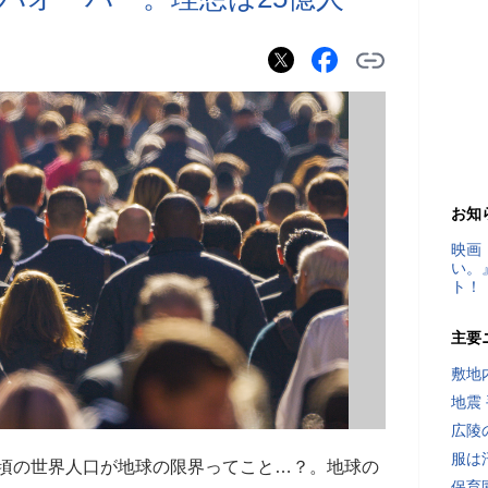
お知
映画
い。
ト！
主要
敷地
地震
広陵
服は
億人。1950年頃の世界人口が地球の限界ってこと…？。地球の
保育