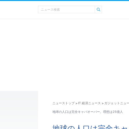
ニューストップ
IT 経済ニュース
ガジェットニュ
>
>
地球の人口は完全キャパオーバー。理想は25億人
地球の人口は完全キャ