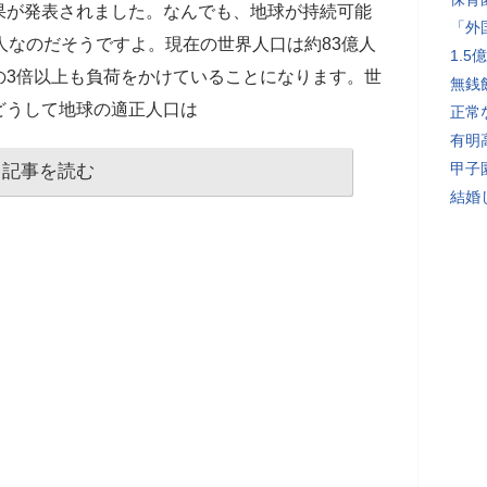
果が発表されました。なんでも、地球が持続可能
「外
人なのだそうですよ。現在の世界人口は約83億人
1.
の3倍以上も負荷をかけていることになります。世
無銭
どうして地球の適正人口は
正常
有明
甲子
記事を読む
結婚