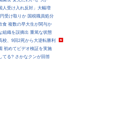
国人受け入れ反対」大幅増
5億円受け取りか 国税職員処分
飲食 複数の早大生が関与か
な組織を誤摘出 重篤な状態
高校、9回2死から大逆転勝利
園 初めてビデオ検証を実施
してる? さかなクンが回答