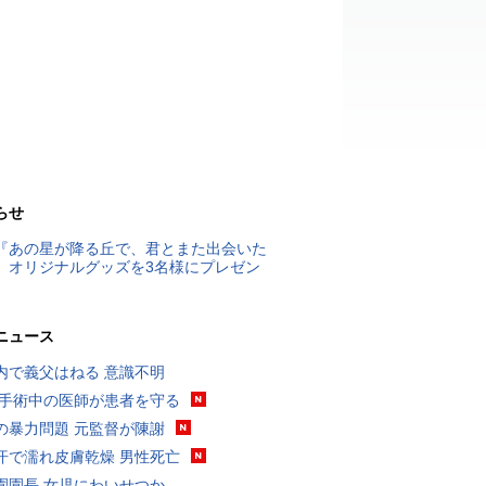
らせ
『あの星が降る丘で、君とまた出会いた
』オリジナルグッズを3名様にプレゼン
ニュース
内で義父はねる 意識不明
 手術中の医師が患者を守る
の暴力問題 元監督が陳謝
汗で濡れ皮膚乾燥 男性死亡
園園長 女児にわいせつか