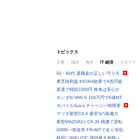
トピックス
主要
国内
海外
IT 経済
スポーツ
50・60代 退職金の正しい守り方
東芝純利益 KIOXIA効果で4兆円超
派遣で時給2200円 将来は安心か
ホンダN-VAN G 150万円で6速MT
モバイルSuica チャージ一時障害
マツダ新型CX-5 最安Sの装備力
新型MAZDA3とCX-30 残価で逆転
GR86一部改良 FR×MTで走り深化
秋田にAI向けDC 国内最大規模へ