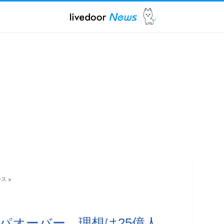
ース
>
パオーバー。理想は25億人