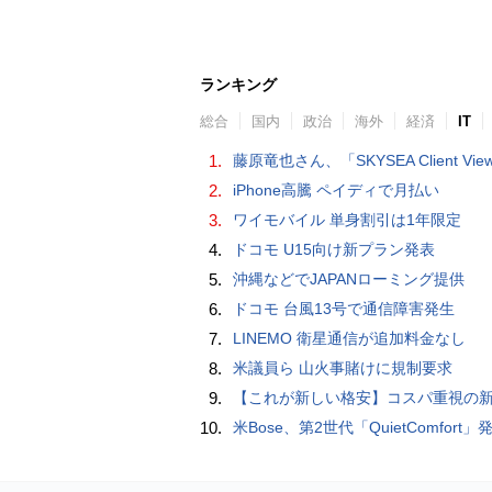
ランキング
総合
国内
政治
海外
経済
IT
1.
藤原竜也さん、「SKYSEA Client View」新CMで「AI労務改善」をアピール 働き方をAIが分析したら「すぐに休んで」と
2.
iPhone高騰 ペイディで月払い
3.
ワイモバイル 単身割引は1年限定
4.
ドコモ U15向け新プラン発表
5.
沖縄などでJAPANローミング提供
6.
ドコモ 台風13号で通信障害発生
7.
LINEMO 衛星通信が追加料金なし
8.
米議員ら 山火事賭けに規制要求
9.
【これが新しい格安】コスパ重視の新CPUを搭載した「 Beelink EQi Wildcat Lake Core 3 304」をレビューします。なんと10G LANも
10.
米Bose、第2世代「QuietComfort」発表 ノイキャン強化、メガネ着用時の低下