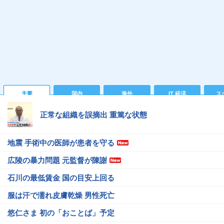
主要
国内
海外
IT 経済
ス
正常な組織を誤摘出 重篤な状態
地震 手術中の医師が患者を守る
広陵の暴力問題 元監督が陳謝
石川の最低賃金 国の目安上回る
服は汗で濡れ皮膚乾燥 男性死亡
悠仁さま 初の「おことば」予定