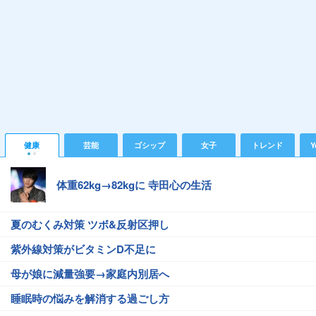
健康
芸能
ゴシップ
女子
トレンド
Y
体重62kg→82kgに 寺田心の生活
夏のむくみ対策 ツボ&反射区押し
紫外線対策がビタミンD不足に
母が娘に減量強要→家庭内別居へ
睡眠時の悩みを解消する過ごし方