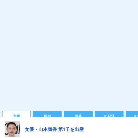
主要
国内
海外
IT 経済
ス
女優・山本舞香 第1子を出産