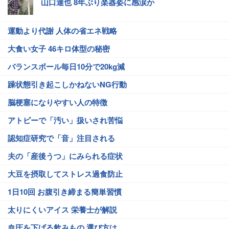
山口達也 8年ぶり楽器姿に感涙か
運動より代謝 人体の省エネ戦略
大食い女子 46キロ体型の秘密
バランスボール毎日10分で20kg減
躁状態引き起こしかねないNG行動
脳梗塞になりやすい人の特徴
アトピーで「汚い」扱いされ苦悩
認知症研究で「音」注目される
夫の「産後うつ」にみられる症状
大豆を摂取してストレス過食防止
1日10回 お腹引き締まる簡単習慣
太りにくいアイス 栄養士が解説
血圧を下げる飲みもの 選び方は