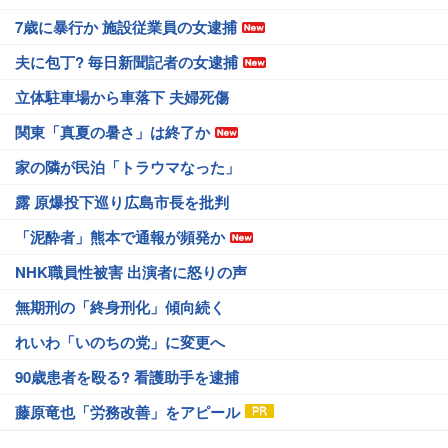
7歳に暴行か 施設従業員の女逮捕
夫に包丁? 毎日新聞記者の女逮捕
立体駐車場から車落下 夫婦死傷
関東「真夏の暑さ」は終了か
家の隣が民泊「トラウマなった」
露 原爆投下巡り広島市長を批判
「泥酔者」熊本で通報が頻発か
NHK職員性被害 出演者に怒りの声
無期刑の「終身刑化」傾向続く
れいわ「いのちの党」に変更へ
90歳患者を殴る? 看護助手を逮捕
藤原竜也「労務改善」をアピール