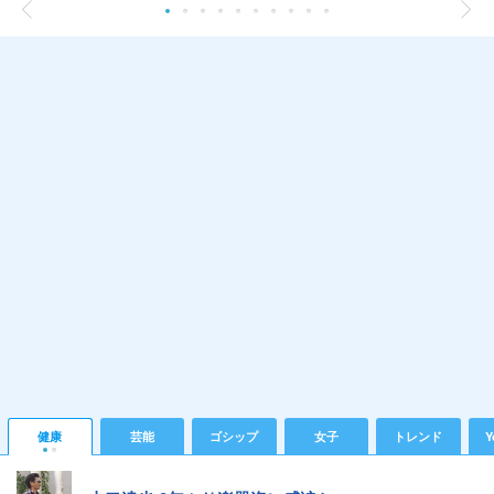
健康
芸能
ゴシップ
女子
トレンド
Y