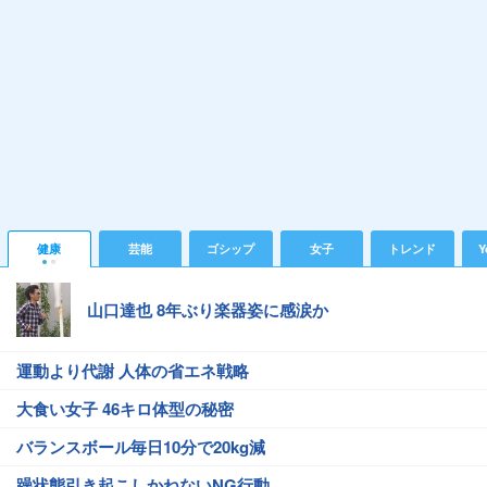
健康
芸能
ゴシップ
女子
トレンド
Y
山口達也 8年ぶり楽器姿に感涙か
運動より代謝 人体の省エネ戦略
大食い女子 46キロ体型の秘密
バランスボール毎日10分で20kg減
躁状態引き起こしかねないNG行動