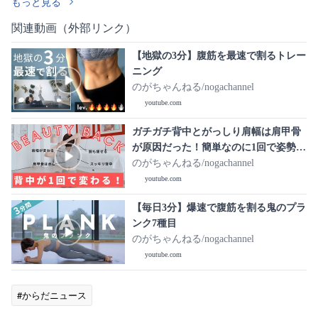
もっと見る
関連動画（外部リンク）
【地獄の3分】腹筋を最速で割るトレー
ニング
のがちゃんねる/nogachannel
youtube.com
ガチガチ背中とがっしり肩幅は肩甲骨
が原因だった！簡単なのに1回で姿勢が
変わって続けるほど背中が痩せるトレ
のがちゃんねる/nogachannel
ーニング
youtube.com
【毎日3分】爆速で腹筋を割る鬼のプラ
ンク7種目
のがちゃんねる/nogachannel
youtube.com
#からだニュース