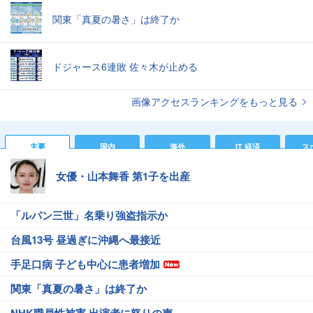
関東「真夏の暑さ」は終了か
ドジャース6連敗 佐々木が止める
画像アクセスランキングをもっと見る
主要
国内
海外
IT 経済
ス
女優・山本舞香 第1子を出産
「ルパン三世」名乗り強盗指示か
台風13号 昼過ぎに沖縄へ最接近
手足口病 子ども中心に患者増加
関東「真夏の暑さ」は終了か