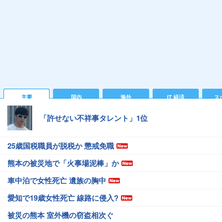
主要
国内
海外
IT 経済
ス
「許せない不祥事タレント」1位
25歳国税職員が脱税か 懲戒免職
熊本の被災地で「火事場泥棒」か
車中泊で女性死亡 遺族の胸中
愛知で19歳女性死亡 線路に侵入?
被災の熊本 室外機の窃盗相次ぐ