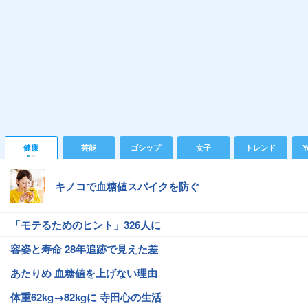
健康
芸能
ゴシップ
女子
トレンド
Y
キノコで血糖値スパイクを防ぐ
「モテるためのヒント」326人に
容姿と寿命 28年追跡で見えた差
あたりめ 血糖値を上げない理由
体重62kg→82kgに 寺田心の生活