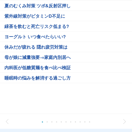
夏のむくみ対策 ツボ&反射区押し
紫外線対策がビタミンD不足に
緑茶を飲むと死亡リスク低まる?
ヨーグルト いつ食べたらいい?
休みだが疲れる 隠れ疲労対策は
母が娘に減量強要→家庭内別居へ
内科医が低糖質麺を食べ比べ検証
睡眠時の悩みを解消する過ごし方