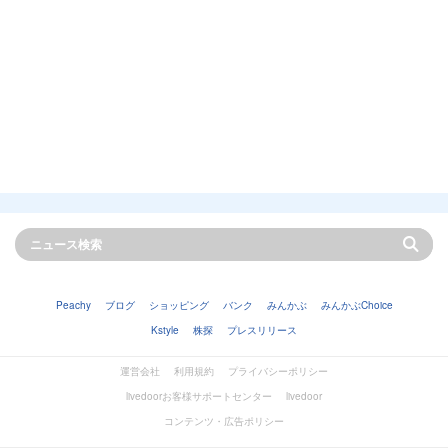
Peachy
ブログ
ショッピング
バンク
みんかぶ
みんかぶChoice
Kstyle
株探
プレスリリース
運営会社
利用規約
プライバシーポリシー
livedoorお客様サポートセンター
livedoor
コンテンツ・広告ポリシー