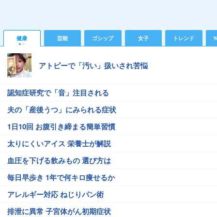
健康
芸能
ゴシップ
女子
トレンド
Y
アトピーで「汚い」扱いされ苦悩
認知症研究で「音」注目される
夫の「産後うつ」にみられる症状
1日10回 お腹引き締まる簡単習慣
太りにくいアイス 栄養士が解説
血圧を下げる飲みもの 選び方は
毎日早歩き 1年で何キロ痩せるか
アレルギー対応 ねじりパン術
排泄に異常 子宮体がん初期症状