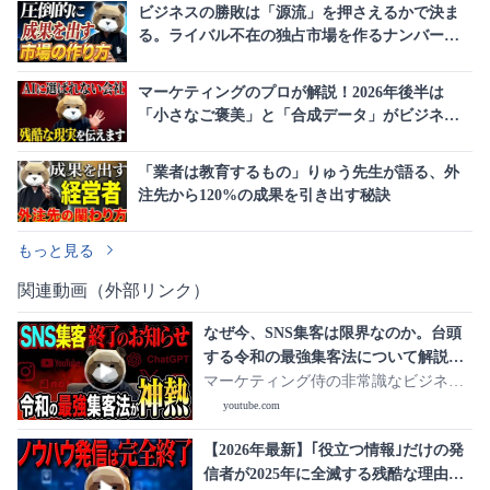
ビジネスの勝敗は「源流」を押さえるかで決ま
る。ライバル不在の独占市場を作るナンバーワ
ン戦略とは
マーケティングのプロが解説！2026年後半は
「小さなご褒美」と「合成データ」がビジネス
の常識を覆す
「業者は教育するもの」りゅう先生が語る、外
注先から120%の成果を引き出す秘訣
もっと見る
関連動画（外部リンク）
なぜ今、SNS集客は限界なのか。台頭
する令和の最強集客法について解説し
ます。
マーケティング侍の非常識なビジネス
学
youtube.com
【2026年最新】｢役立つ情報｣だけの発
信者が2025年に全滅する残酷な理由。