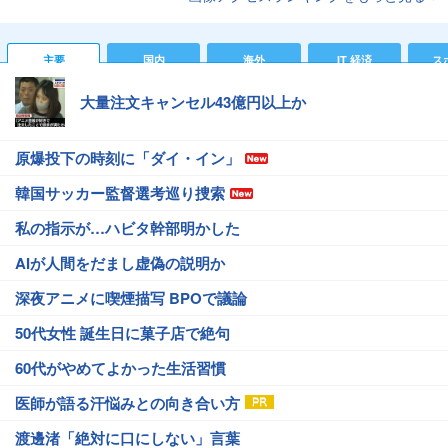
主要
国内
海外
IT 経済
ス
大量注文キャンセル43億円以上か
原爆投下の時刻に「ダイ・イン」
韓国サッカー監督選考巡り捜索
私の指示が…ハビタ幹部明かした
AIが人間をだまし虚偽の説明か
深夜アニメに喫煙描写 BPOで議論
50代女性 誕生日に菓子店で絶句
60代がやめてよかった生活習慣
医師が語る汗悩みとの向き合い方
渡邊渚「絶対に口にしない」言葉