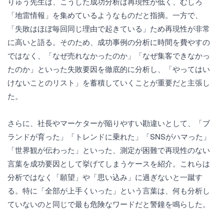
りゅう先生は、こうした成功分析は再現性が低く、むしろ
「地雷情報」を集めているようなものだと指摘。一方で、
「失敗はほぼ毎回同じ理由で起きている」ため再現性が非常
に高いと語る。そのため、成功事例の分析に時間を費やすの
ではなく、「なぜ売れなかったのか」「なぜ集客できなかっ
たのか」といった失敗要因を徹底的に分析し、「やってはい
けないことのリスト」を蓄積していくことが重要だと主張し
た。
さらに、社長やマーケターが陥りやすい勘違いとして、「ブ
ランドが育った」「トレンドに乗れた」「SNSがハマった」
「世界観が伝わった」といった、測定が困難で再現性のない
言葉を成功要因として挙げてしまうケースを紹介。これらは
分析ではなく「願望」や「思い込み」に過ぎないと一蹴す
る。特に「全部が上手くいった」という言葉は、何も分析し
ていないのと同じで最も危険なワードだと警鐘を鳴らした。