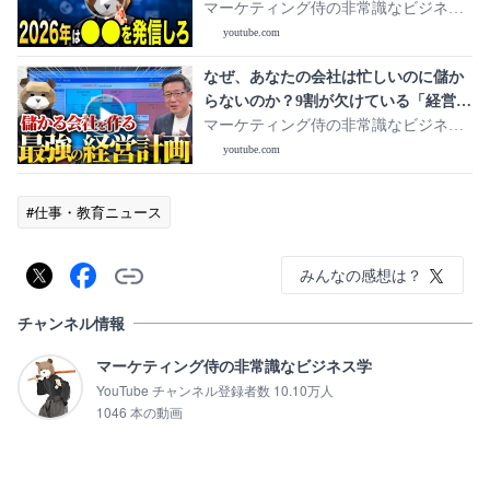
2026年の情報発信を先取りします。
マーケティング侍の非常識なビジネス
学
youtube.com
なぜ、あなたの会社は忙しいのに儲か
らないのか？9割が欠けている「経営計
画」の作り方を教えます。
マーケティング侍の非常識なビジネス
学
youtube.com
#仕事・教育ニュース
みんなの感想は？
チャンネル情報
マーケティング侍の非常識なビジネス学
YouTube チャンネル登録者数 10.10万人
1046 本の動画