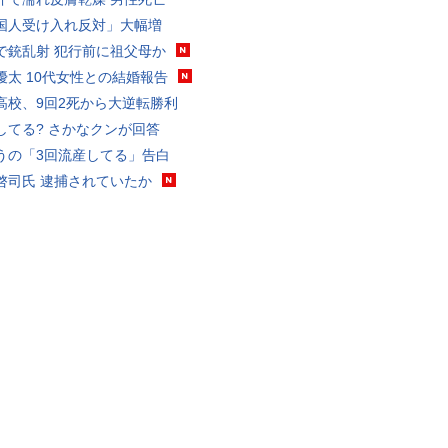
国人受け入れ反対」大幅増
で銃乱射 犯行前に祖父母か
優太 10代女性との結婚報告
高校、9回2死から大逆転勝利
してる? さかなクンが回答
うの「3回流産してる」告白
啓司氏 逮捕されていたか