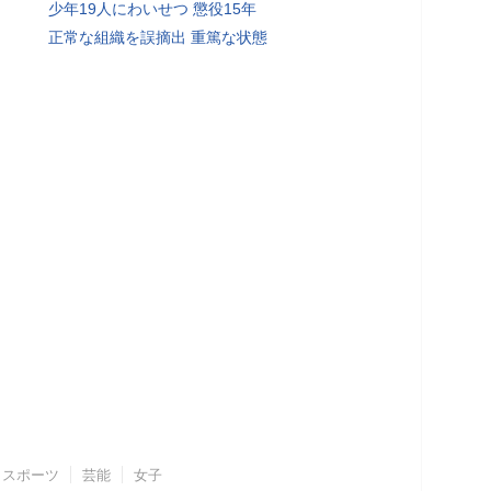
少年19人にわいせつ 懲役15年
正常な組織を誤摘出 重篤な状態
スポーツ
芸能
女子