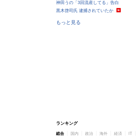
神田うの「3回流産してる」告白
黒木啓司氏 逮捕されていたか
もっと見る
ランキング
総合
国内
政治
海外
経済
IT