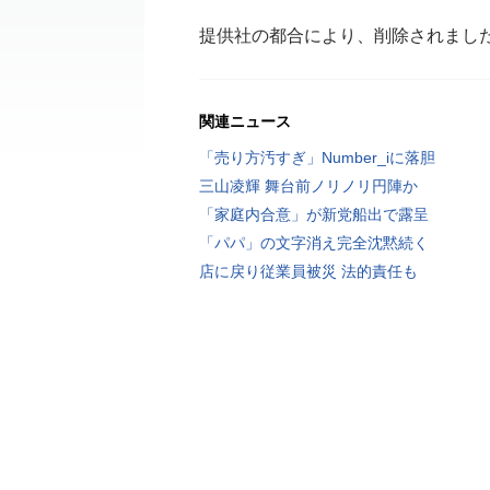
提供社の都合により、削除されまし
関連ニュース
「売り方汚すぎ」Number_iに落胆
三山凌輝 舞台前ノリノリ円陣か
「家庭内合意」が新党船出で露呈
「パパ」の文字消え完全沈黙続く
店に戻り従業員被災 法的責任も