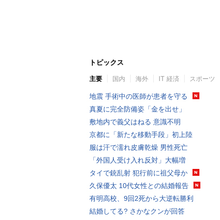
トピックス
主要
国内
海外
IT 経済
スポーツ
地震 手術中の医師が患者を守る
真夏に完全防備姿「金を出せ」
敷地内で義父はねる 意識不明
京都に「新たな移動手段」初上陸
服は汗で濡れ皮膚乾燥 男性死亡
「外国人受け入れ反対」大幅増
タイで銃乱射 犯行前に祖父母か
久保優太 10代女性との結婚報告
有明高校、9回2死から大逆転勝利
結婚してる? さかなクンが回答