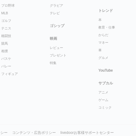
プロ野球
グラビア
トレンド
MLB
テレビ
本
ゴルフ
ゴシップ
教育・仕事
テニス
からだ
格闘技
映画
マネー
競馬
レビュー
車
相撲
プレゼント
グルメ
バスケ
特集
バレー
YouTube
フィギュア
サブカル
アニメ
ゲーム
コミック
リシー
コンテンツ・広告ポリシー
livedoorお客様サポートセンター