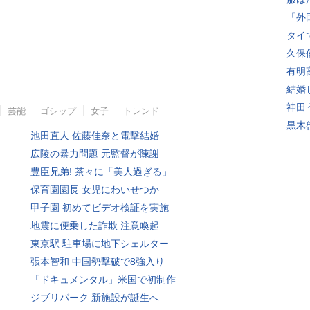
「外
タイ
久保
有明
結婚
神田
芸能
ゴシップ
女子
トレンド
黒木
池田直人 佐藤佳奈と電撃結婚
広陵の暴力問題 元監督が陳謝
豊臣兄弟! 茶々に「美人過ぎる」
保育園園長 女児にわいせつか
甲子園 初めてビデオ検証を実施
地震に便乗した詐欺 注意喚起
東京駅 駐車場に地下シェルター
張本智和 中国勢撃破で8強入り
「ドキュメンタル」米国で初制作
ジブリパーク 新施設が誕生へ