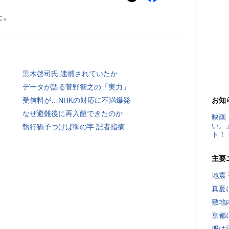
た。
黒木啓司氏 逮捕されていたか
データが語る菅野智之の「実力」
受信料が…NHKの対応に不満爆発
お知
なぜ避難後に再入館できたのか
映画
い。
執行猶予つけば御の字 記者指摘
ト！
主要
地震
真夏
敷地
京都
服は