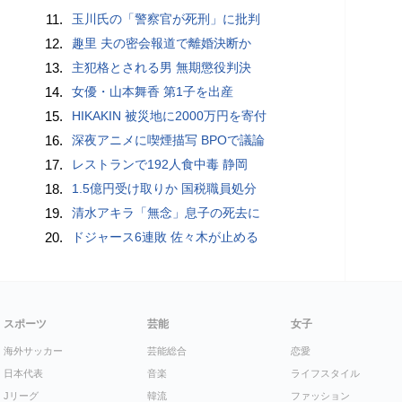
11.
玉川氏の「警察官が死刑」に批判
12.
趣里 夫の密会報道で離婚決断か
13.
主犯格とされる男 無期懲役判決
14.
女優・山本舞香 第1子を出産
15.
HIKAKIN 被災地に2000万円を寄付
16.
深夜アニメに喫煙描写 BPOで議論
17.
レストランで192人食中毒 静岡
18.
1.5億円受け取りか 国税職員処分
19.
清水アキラ「無念」息子の死去に
20.
ドジャース6連敗 佐々木が止める
スポーツ
芸能
女子
海外サッカー
芸能総合
恋愛
日本代表
音楽
ライフスタイル
Jリーグ
韓流
ファッション