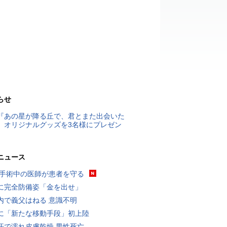
らせ
『あの星が降る丘で、君とまた出会いた
』オリジナルグッズを3名様にプレゼン
ニュース
 手術中の医師が患者を守る
に完全防備姿「金を出せ」
内で義父はねる 意識不明
に「新たな移動手段」初上陸
汗で濡れ皮膚乾燥 男性死亡