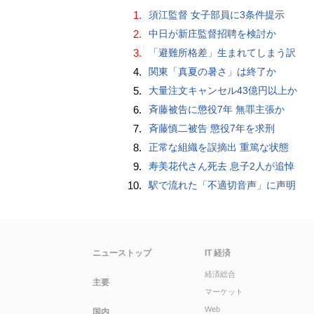
1.
須江監督 女子部員に3条件提示
2.
中日が新庄監督招聘を検討か
3.
「避難所格差」生まれてしまう訳
4.
関東「真夏の暑さ」は終了か
5.
大量注文キャンセル43億円以上か
6.
斉藤被告に懲役7年 無罪主張か
7.
斉藤慎二被告 懲役7年を求刑
8.
正常な組織を誤摘出 重篤な状態
9.
寿美花代さん死去 息子2人が追悼
10.
駅で流れた「不適切音声」に声明
ニューストップ
IT 経済
経済総合
主要
マーケット
Web
国内