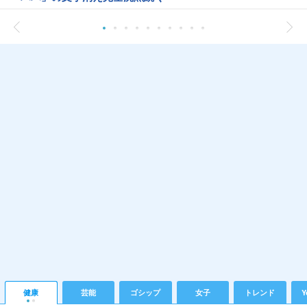
健康
芸能
ゴシップ
女子
トレンド
Y