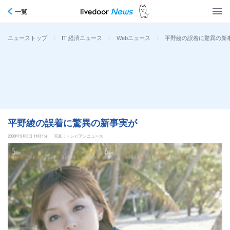
一覧
>
>
>
平野綾の誤着に驚異の新
ニューストップ
IT 経済ニュース
Webニュース
平野綾の誤着に驚異の新事実が
2009年9月3日 11時1分
写真：トレビアンニュース