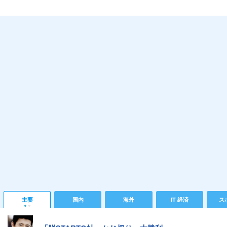
主要
国内
海外
IT 経済
ス