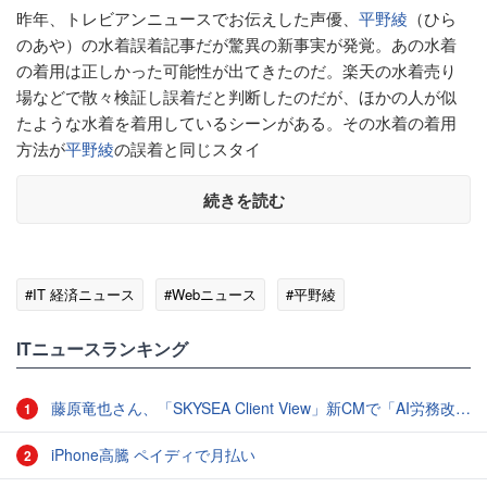
昨年、トレビアンニュースでお伝えした声優、
平野綾
（ひら
のあや）の水着誤着記事だが驚異の新事実が発覚。あの水着
の着用は正しかった可能性が出てきたのだ。楽天の水着売り
場などで散々検証し誤着だと判断したのだが、ほかの人が似
たような水着を着用しているシーンがある。その水着の着用
方法が
平野綾
の誤着と同じスタイ
続きを読む
#IT 経済ニュース
#Webニュース
#平野綾
ITニュースランキング
藤原竜也さん、「SKYSEA Client View」新CMで「AI労務改善」をアピール 働き方をAIが分析したら「すぐに休んで」と言われる？
1
iPhone高騰 ペイディで月払い
2