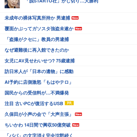
「脱STARTO社」かじ切り…大勝利
未成年の裸体写真所持か 男逮捕
覆面かぶってガソスタ強盗未遂か
「盗撮がクセに」教員の男逮捕
なぜ避難後に再入館できたのか
女児にAV見せわいせつ? 75歳逮捕
訪日米人が「日本の遺物」に感動
AI予約に店側激怒「もはやテロ」
国民からの受信料が…不満爆発
注目 古いPCが復活するUSB
久保田が小声の会で「大声主張」
ちいかわ 14日間で興収50億突破
「パパ」の文字消え完全沈黙続く