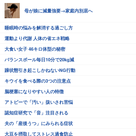
母が娘に減量強要→家庭内別居へ
睡眠時の悩みを解消する過ごし方
運動より代謝 人体の省エネ戦略
大食い女子 46キロ体型の秘密
バランスボール毎日10分で20kg減
躁状態引き起こしかねないNG行動
キウイを食べる際の3つの注意点
脳梗塞になりやすい人の特徴
アトピーで「汚い」扱いされ苦悩
認知症研究で「音」注目される
夫の「産後うつ」にみられる症状
大豆を摂取してストレス過食防止