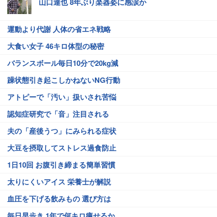
山口達也 8年ぶり楽器姿に感涙か
運動より代謝 人体の省エネ戦略
大食い女子 46キロ体型の秘密
バランスボール毎日10分で20kg減
躁状態引き起こしかねないNG行動
アトピーで「汚い」扱いされ苦悩
認知症研究で「音」注目される
夫の「産後うつ」にみられる症状
大豆を摂取してストレス過食防止
1日10回 お腹引き締まる簡単習慣
太りにくいアイス 栄養士が解説
血圧を下げる飲みもの 選び方は
毎日早歩き 1年で何キロ痩せるか