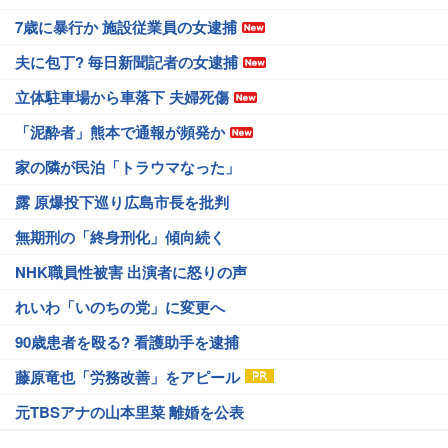
7歳に暴行か 施設従業員の女逮捕
夫に包丁? 毎日新聞記者の女逮捕
立体駐車場から車落下 夫婦死傷
「泥酔者」熊本で通報が頻発か
家の隣が民泊「トラウマなった」
露 原爆投下巡り広島市長を批判
無期刑の「終身刑化」傾向続く
NHK職員性被害 出演者に怒りの声
れいわ「いのちの党」に変更へ
90歳患者を殴る? 看護助手を逮捕
藤原竜也「労務改善」をアピール
元TBSアナの山本里菜 離婚を公表