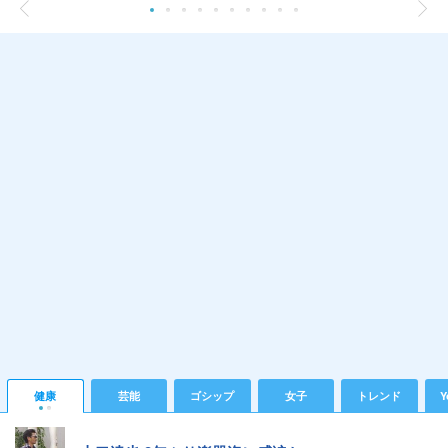
健康
芸能
ゴシップ
女子
トレンド
Y