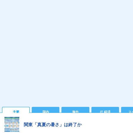
主要
国内
海外
IT 経済
ス
関東「真夏の暑さ」は終了か