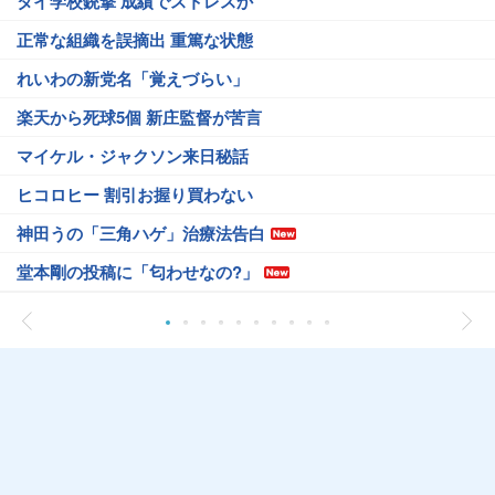
タイ学校銃撃 成績でストレスか
正常な組織を誤摘出 重篤な状態
れいわの新党名「覚えづらい」
楽天から死球5個 新庄監督が苦言
マイケル・ジャクソン来日秘話
ヒコロヒー 割引お握り買わない
神田うの「三角ハゲ」治療法告白
堂本剛の投稿に「匂わせなの?」