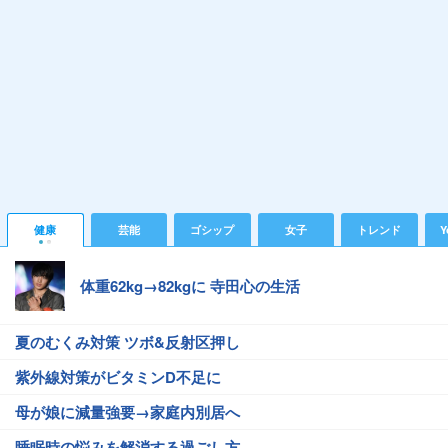
健康
芸能
ゴシップ
女子
トレンド
Y
体重62kg→82kgに 寺田心の生活
夏のむくみ対策 ツボ&反射区押し
紫外線対策がビタミンD不足に
母が娘に減量強要→家庭内別居へ
睡眠時の悩みを解消する過ごし方