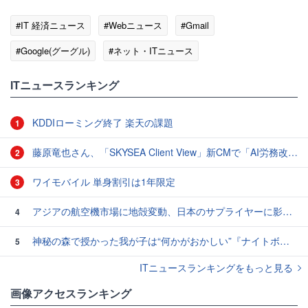
#IT 経済ニュース
#Webニュース
#Gmail
#Google(グーグル)
#ネット・ITニュース
ITニュースランキング
KDDIローミング終了 楽天の課題
1
藤原竜也さん、「SKYSEA Client View」新CMで「AI労務改善」をアピール 働き方をAIが分析したら「すぐに休んで」と言われる？
2
ワイモバイル 単身割引は1年限定
3
アジアの航空機市場に地殻変動、日本のサプライヤーに影響も
4
神秘の森で授かった我が子は“何かがおかしい”『ナイトボーン -夜哭-』本編映像解禁 母の絶叫顔うちわが全国の劇場に［ホラー通信］
5
ITニュースランキングをもっと見る
画像アクセスランキング