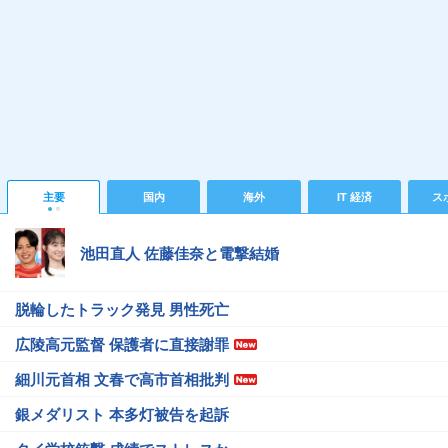
主要
国内
海外
IT 経済
ス
池田直人 佐藤佳奈と電撃結婚
脱輪したトラック発見 男性死亡
広陵高元監督 保護者に直接謝罪
細川元首相 文春で高市首相批判
銀メダリスト 本多灯被告を起訴