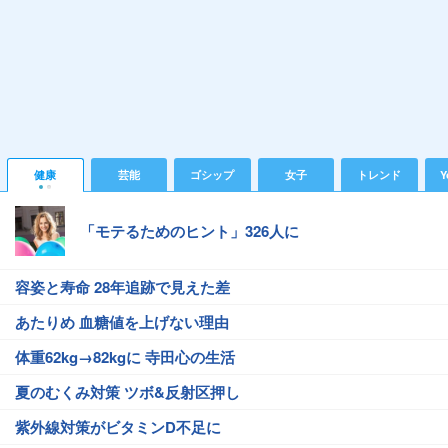
健康
芸能
ゴシップ
女子
トレンド
Y
「モテるためのヒント」326人に
容姿と寿命 28年追跡で見えた差
あたりめ 血糖値を上げない理由
体重62kg→82kgに 寺田心の生活
夏のむくみ対策 ツボ&反射区押し
紫外線対策がビタミンD不足に