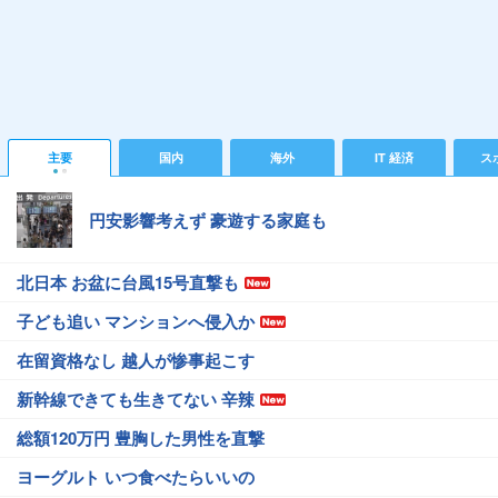
主要
国内
海外
IT 経済
ス
円安影響考えず 豪遊する家庭も
北日本 お盆に台風15号直撃も
子ども追い マンションへ侵入か
在留資格なし 越人が惨事起こす
新幹線できても生きてない 辛辣
総額120万円 豊胸した男性を直撃
ヨーグルト いつ食べたらいいの