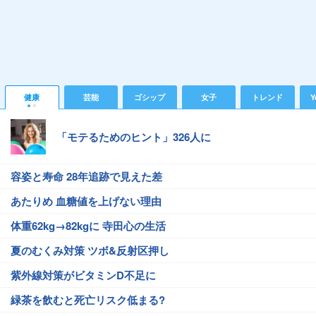
健康
芸能
ゴシップ
女子
トレンド
Y
「モテるためのヒント」326人に
容姿と寿命 28年追跡で見えた差
あたりめ 血糖値を上げない理由
体重62kg→82kgに 寺田心の生活
夏のむくみ対策 ツボ&反射区押し
紫外線対策がビタミンD不足に
緑茶を飲むと死亡リスク低まる?