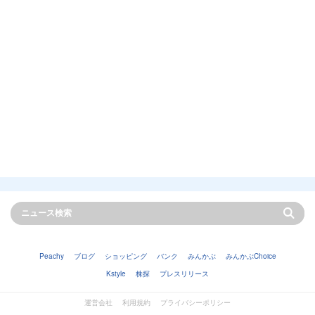
Peachy
ブログ
ショッピング
バンク
みんかぶ
みんかぶChoice
Kstyle
株探
プレスリリース
運営会社
利用規約
プライバシーポリシー