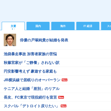
主要
国内
海外
IT 経済
ス
俳優の戸塚純貴が結婚を発表
池袋暴走事故 加害者家族の苦悩
秋篠宮家が「ご静養」されない訳
円安影響考えず 豪遊する家庭も
JR横浜線で居眠りのオーバーラン
ケニア人と結婚「差別」のリアル
長友、FC東京で現役続行を宣言
スクバル「デトロイト戻りたい」