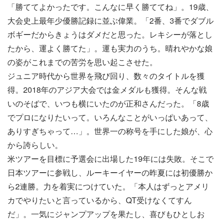
「勝ててよかったです。こんなに早く勝ててね」。19歳、
大会史上最年少優勝記録に並ぶ偉業。「2番、3番でダブル
ボギーだからきょうはダメだと思った。レキシーが落とし
たから、運よく勝てた」。運も実力のうち。晴れやかな娘
の姿がこれまでの苦労を思い起こさせた。
ジュニア時代から世界を飛び回り、数々のタイトルを獲
得。2018年のアジア大会では金メダルも獲得。そんな戦
いのそばで、いつも横にいたのが正和さんだった。「8歳
でプロになりたいって。いろんなことがいっぱいあって、
ありすぎちゃって…」。世界一の称号を手にした娘が、心
から誇らしい。
米ツアーを目標に予選会に出場した19年には失敗。そこで
日本ツアーに参戦し、ルーキーイヤーの昨夏には初優勝か
ら2連勝。力を着実につけていた。「本人はずっとアメリ
カでやりたいと言っているから、QT受けなくてすん
だ」。一気にジャンプアップを果たし、喜びもひとしお