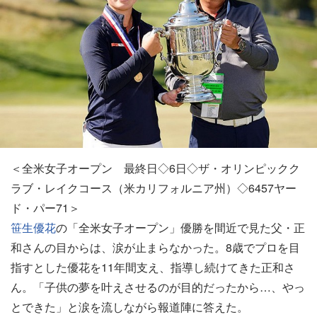
＜全米女子オープン 最終日◇6日◇ザ・オリンピックク
ラブ・レイクコース（米カリフォルニア州）◇6457ヤー
ド・パー71＞
笹生優花
の「全米女子オープン」優勝を間近で見た父・正
和さんの目からは、涙が止まらなかった。8歳でプロを目
指すとした優花を11年間支え、指導し続けてきた正和さ
ん。「子供の夢を叶えさせるのが目的だったから…、やっ
とできた」と涙を流しながら報道陣に答えた。