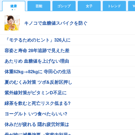
健康
芸能
ゴシップ
女子
トレンド
Y
キノコで血糖値スパイクを防ぐ
「モテるためのヒント」326人に
容姿と寿命 28年追跡で見えた差
あたりめ 血糖値を上げない理由
体重62kg→82kgに 寺田心の生活
夏のむくみ対策 ツボ&反射区押し
紫外線対策がビタミンD不足に
緑茶を飲むと死亡リスク低まる?
ヨーグルト いつ食べたらいい?
休みだが疲れる 隠れ疲労対策は
母が娘に減量強要→家庭内別居へ