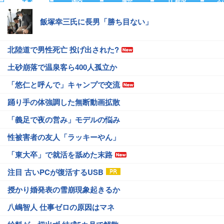
主要
国内
海外
IT 経済
ス
飯塚幸三氏に長男「勝ち目ない」
北陸道で男性死亡 投げ出された?
土砂崩落で温泉客ら400人孤立か
「悠仁と呼んで」キャンプで交流
踊り手の体強調した無断動画拡散
「義足で夜の営み」モデルの悩み
性被害者の友人「ラッキーやん」
「東大卒」で就活を舐めた末路
注目 古いPCが復活するUSB
授かり婚発表の雪崩現象起きるか
八嶋智人 仕事ゼロの原因はマネ