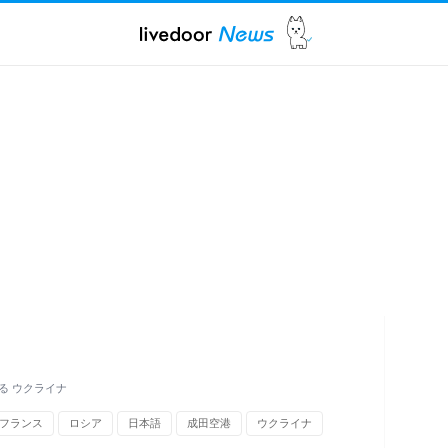
る ウクライナ
フランス
ロシア
日本語
成田空港
ウクライナ