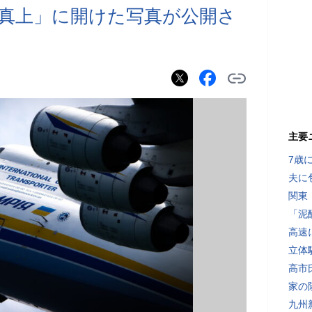
真上」に開けた写真が公開さ
主要
7歳
夫に
関東
「泥
高速
立体
高市
家の
九州