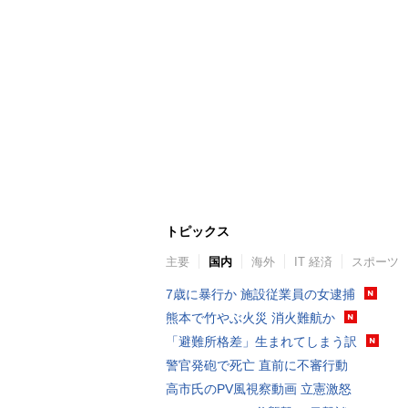
トピックス
主要
国内
海外
IT 経済
スポーツ
7歳に暴行か 施設従業員の女逮捕
熊本で竹やぶ火災 消火難航か
「避難所格差」生まれてしまう訳
警官発砲で死亡 直前に不審行動
高市氏のPV風視察動画 立憲激怒