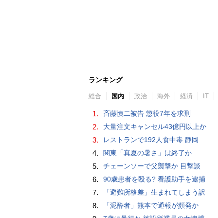
ランキング
総合
国内
政治
海外
経済
IT
1.
斉藤慎二被告 懲役7年を求刑
2.
大量注文キャンセル43億円以上か
3.
レストランで192人食中毒 静岡
4.
関東「真夏の暑さ」は終了か
5.
チェーンソーで父襲撃か 目撃談
6.
90歳患者を殴る? 看護助手を逮捕
7.
「避難所格差」生まれてしまう訳
8.
「泥酔者」熊本で通報が頻発か