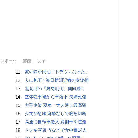
スポーツ
芸能
女子
11.
家の隣が民泊「トラウマなった」
12.
夫に包丁? 毎日新聞記者の女逮捕
13.
無期刑の「終身刑化」傾向続く
14.
立体駐車場から車落下 夫婦死傷
15.
大手企業 夏ボーナス過去最高額
16.
少女が懇願 麻酔なしで腕を切断
17.
高速に自転車侵入 路側帯を逆走
18.
ドンキ露店 うなぎで食中毒14人