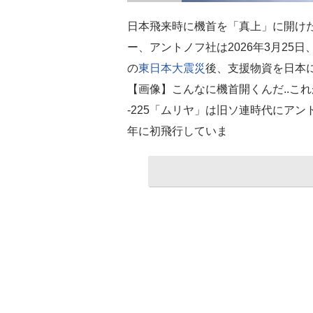
日本飛来時に機首を「真上」に開け
ー、アントノフ社は2026年3月25日
の
東日本大震災
後、支援物資を日本
【画像】こんなに機首開くんだ..こ
-225「ムリヤ」は旧ソ連時代にアン
年に初飛行していま