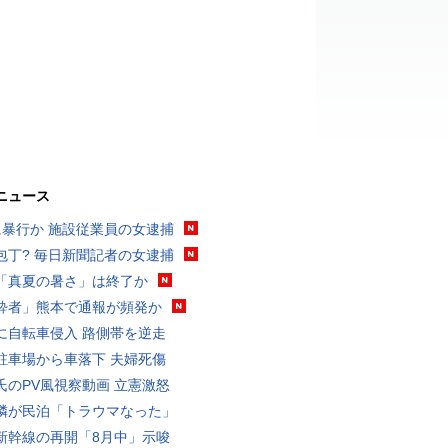
ニュース
に暴行か 施設従業員の女逮捕
包丁? 毎日新聞記者の女逮捕
「真夏の暑さ」は終了か
酔者」熊本で通報が頻発か
に自転車侵入 路側帯を逆走
駐車場から車落下 夫婦死傷
氏のPV風視察動画 立憲激怒
隣が民泊「トラウマなった」
新幹線の再開「8月中」示唆