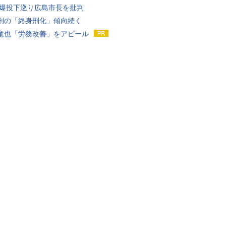
原爆投下巡り広島市長を批判
刑の「終身刑化」傾向続く
竜也「労務改善」をアピール