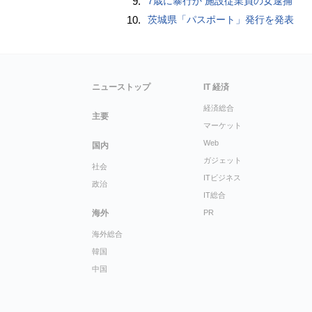
9.
7歳に暴行か 施設従業員の女逮捕
10.
茨城県「パスポート」発行を発表
ニューストップ
IT 経済
経済総合
主要
マーケット
Web
国内
ガジェット
社会
ITビジネス
政治
IT総合
海外
PR
海外総合
韓国
中国