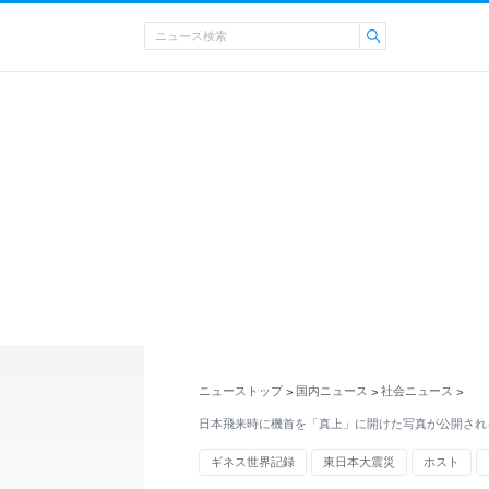
ニューストップ
国内ニュース
社会ニュース
>
>
>
日本飛来時に機首を「真上」に開けた写真が公開され
ギネス世界記録
東日本大震災
ホスト
受験