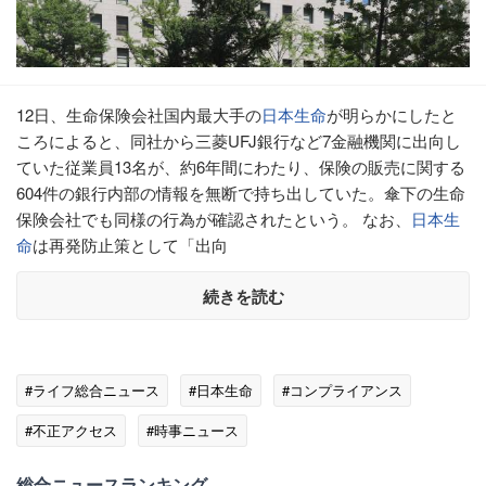
12日、生命保険会社国内最大手の
日本生命
が明らかにしたと
ころによると、同社から三菱UFJ銀行など7金融機関に出向し
ていた従業員13名が、約6年間にわたり、保険の販売に関する
604件の銀行内部の情報を無断で持ち出していた。傘下の生命
保険会社でも同様の行為が確認されたという。 なお、
日本生
命
は再発防止策として「出向
続きを読む
#ライフ総合ニュース
#日本生命
#コンプライアンス
#不正アクセス
#時事ニュース
総合ニュースランキング