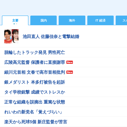
主要
国内
海外
IT 経済
ス
池田直人 佐藤佳奈と電撃結婚
脱輪したトラック発見 男性死亡
広陵高元監督 保護者に直接謝罪
細川元首相 文春で高市首相批判
銀メダリスト 本多灯被告を起訴
タイ学校銃撃 成績でストレスか
正常な組織を誤摘出 重篤な状態
れいわの新党名「覚えづらい」
楽天から死球5個 新庄監督が苦言