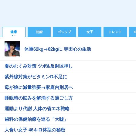
健康
芸能
ゴシップ
女子
トレンド
Y
体重62kg→82kgに 寺田心の生活
夏のむくみ対策 ツボ&反射区押し
紫外線対策がビタミンD不足に
母が娘に減量強要→家庭内別居へ
睡眠時の悩みを解消する過ごし方
運動より代謝 人体の省エネ戦略
歯科の保健治療を巡る「大嘘」
大食い女子 46キロ体型の秘密