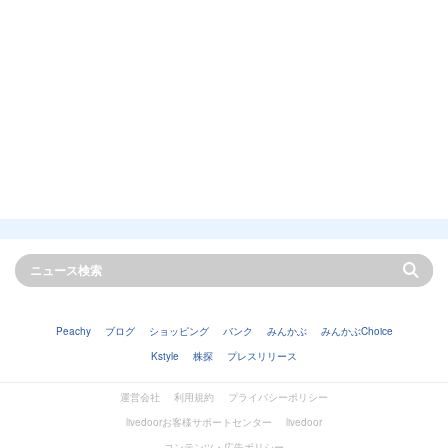
Peachy
ブログ
ショッピング
バンク
みんかぶ
みんかぶChoice
Kstyle
株探
プレスリリース
運営会社
利用規約
プライバシーポリシー
livedoorお客様サポートセンター
livedoor
コンテンツ・広告ポリシー