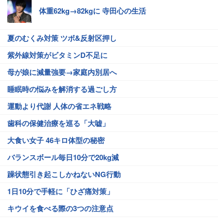
体重62kg→82kgに 寺田心の生活
夏のむくみ対策 ツボ&反射区押し
紫外線対策がビタミンD不足に
母が娘に減量強要→家庭内別居へ
睡眠時の悩みを解消する過ごし方
運動より代謝 人体の省エネ戦略
歯科の保健治療を巡る「大嘘」
大食い女子 46キロ体型の秘密
バランスボール毎日10分で20kg減
躁状態引き起こしかねないNG行動
1日10分で手軽に「ひざ痛対策」
キウイを食べる際の3つの注意点