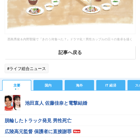
西島秀俊＆内野聖陽で『きのう何食べた？』ドラマ化！男性カップルの日々の食卓を描く
記事へ戻る
#ライフ総合ニュース
主要
国内
海外
IT 経済
ス
池田直人 佐藤佳奈と電撃結婚
脱輪したトラック発見 男性死亡
広陵高元監督 保護者に直接謝罪