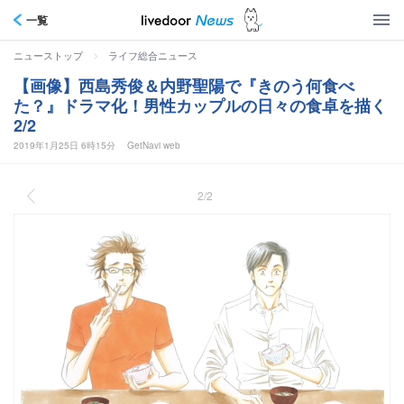
一覧
>
ニューストップ
ライフ総合ニュース
【画像】西島秀俊＆内野聖陽で『きのう何食べ
た？』ドラマ化！男性カップルの日々の食卓を描く
2/2
2019年1月25日 6時15分
GetNavi web
2/2