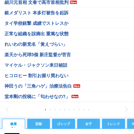
細川元首相 文春で高市首相批判
銀メダリスト 本多灯被告を起訴
タイ学校銃撃 成績でストレスか
正常な組織を誤摘出 重篤な状態
れいわの新党名「覚えづらい」
楽天から死球5個 新庄監督が苦言
マイケル・ジャクソン来日秘話
ヒコロヒー 割引お握り買わない
神田うの「三角ハゲ」治療法告白
堂本剛の投稿に「匂わせなの?」
健康
芸能
ゴシップ
女子
トレンド
Y