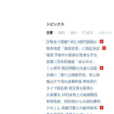
トピックス
主要
国内
海外
IT 経済
スポーツ
詐取金で競艇? 約1.3億円脱税か
熊本地震「激甚災害」に指定決定
地震 手術中の医師が患者を守る
真夏に完全防備姿「金を出せ」
くら寿司 閉店間際の大盛り話題
京都に「新たな移動手段」初上陸
服は汗で濡れ皮膚乾燥 男性死亡
タイで銃乱射 祖父母も殺害か
久保優太 10代女性との結婚報告
有明高校、9回2死から大逆転勝利
テオくん 加藤乃愛との破局発表