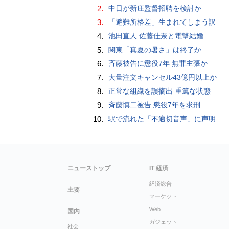
2.
中日が新庄監督招聘を検討か
3.
「避難所格差」生まれてしまう訳
4.
池田直人 佐藤佳奈と電撃結婚
5.
関東「真夏の暑さ」は終了か
6.
斉藤被告に懲役7年 無罪主張か
7.
大量注文キャンセル43億円以上か
8.
正常な組織を誤摘出 重篤な状態
9.
斉藤慎二被告 懲役7年を求刑
10.
駅で流れた「不適切音声」に声明
ニューストップ
IT 経済
経済総合
主要
マーケット
Web
国内
ガジェット
社会