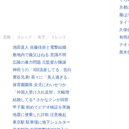
京都
服は
タイ
久保
芸能
ゴシップ
女子
トレンド
有明
テオ
池田直人 佐藤佳奈と電撃結婚
黒木
敷地内で義父はねる 意識不明
広陵の暴力問題 元監督が陳謝
神田うの「3回流産してる」告白
豊臣兄弟! 茶々に「美人過ぎる」
保育園園長 女児にわいせつか
「外国人受け入れ反対」大幅増
結婚してる? さかなクンが回答
甲子園 初めてビデオ検証を実施
地震に便乗した詐欺 注意喚起
東京駅 駐車場に地下シェルター