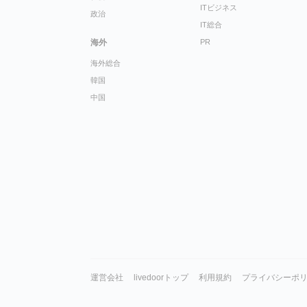
ITビジネス
政治
IT総合
海外
PR
海外総合
韓国
中国
運営会社
livedoorトップ
利用規約
プライバシーポ