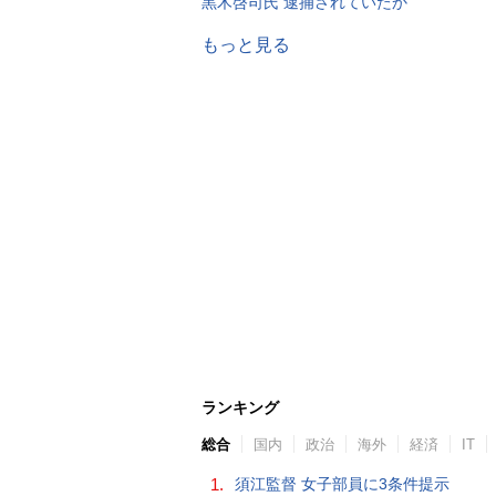
黒木啓司氏 逮捕されていたか
もっと見る
ランキング
総合
国内
政治
海外
経済
IT
1.
須江監督 女子部員に3条件提示