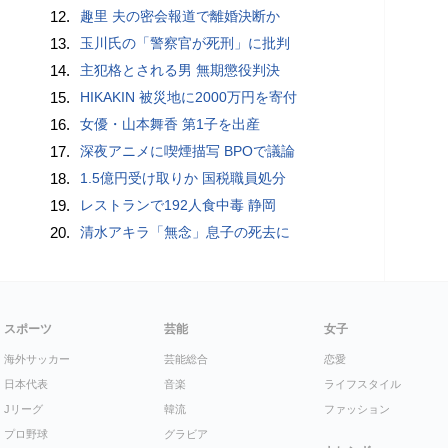
12.
趣里 夫の密会報道で離婚決断か
13.
玉川氏の「警察官が死刑」に批判
14.
主犯格とされる男 無期懲役判決
15.
HIKAKIN 被災地に2000万円を寄付
16.
女優・山本舞香 第1子を出産
17.
深夜アニメに喫煙描写 BPOで議論
18.
1.5億円受け取りか 国税職員処分
19.
レストランで192人食中毒 静岡
20.
清水アキラ「無念」息子の死去に
スポーツ
芸能
女子
海外サッカー
芸能総合
恋愛
日本代表
音楽
ライフスタイル
Jリーグ
韓流
ファッション
プロ野球
グラビア