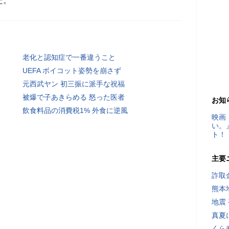
た。
老化と認知症で一番違うこと
UEFA ボイコット姿勢を崩さず
元西武ヤン 初三振に派手な祝福
被爆で子あきらめる 怒った医者
お知
飲食料品の消費税1% 外食に逆風
映画
い。
ト！
主要
詐取
熊本
地震
真夏
くら