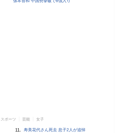
張本智和 中国勢撃破で8強入り
スポーツ
芸能
女子
11.
寿美花代さん死去 息子2人が追悼