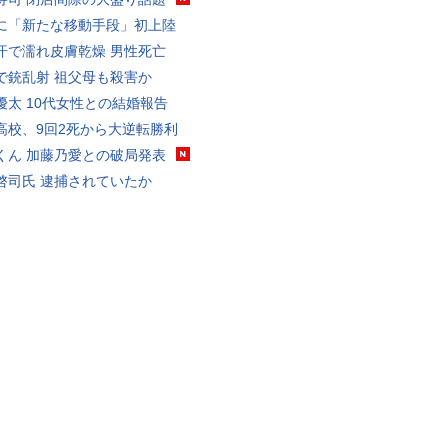
に「新たな移動手段」初上陸
汗で濡れ皮膚乾燥 男性死亡
で銃乱射 祖父母も殺害か
優太 10代女性との結婚報告
高校、9回2死から大逆転勝利
くん 加藤乃愛との破局発表
啓司氏 逮捕されていたか