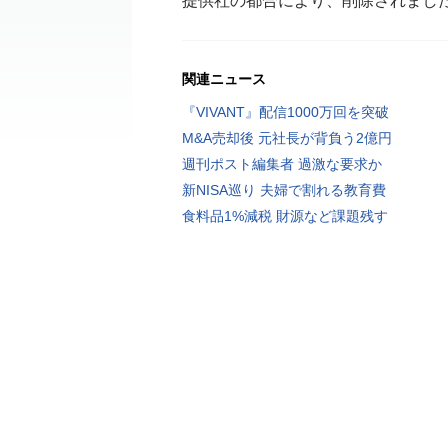
提供社の都合により、削除されまし
関連ニュース
『VIVANT』配信1000万回を突破
M&A売却後 元社長が背負う2億円
週刊ポスト編集者 過激な要求か
新NISA巡り 夫婦で割れる教育費
食料品1%減税 財源など課題残す