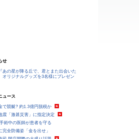
らせ
『あの星が降る丘で、君とまた出会いた
』オリジナルグッズを3名様にプレゼン
ニュース
金で競艇? 約1.3億円脱税か
地震「激甚災害」に指定決定
 手術中の医師が患者を守る
に完全防備姿「金を出せ」
寿司 閉店間際の大盛り話題