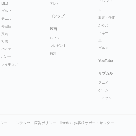
トレンド
MLB
テレビ
本
ゴルフ
ゴシップ
教育・仕事
テニス
からだ
格闘技
映画
マネー
競馬
レビュー
車
相撲
プレゼント
グルメ
バスケ
特集
バレー
YouTube
フィギュア
サブカル
アニメ
ゲーム
コミック
リシー
コンテンツ・広告ポリシー
livedoorお客様サポートセンター