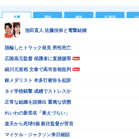
主要
国内
海外
IT 経済
ス
池田直人 佐藤佳奈と電撃結婚
脱輪したトラック発見 男性死亡
広陵高元監督 保護者に直接謝罪
細川元首相 文春で高市首相批判
銀メダリスト 本多灯被告を起訴
タイ学校銃撃 成績でストレスか
正常な組織を誤摘出 重篤な状態
れいわの新党名「覚えづらい」
楽天から死球5個 新庄監督が苦言
マイケル・ジャクソン来日秘話