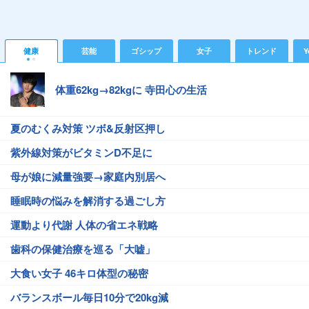
健康
芸能
ゴシップ
女子
トレンド
Y
体重62kg→82kgに 寺田心の生活
夏のむくみ対策 ツボ&反射区押し
紫外線対策がビタミンD不足に
母が娘に減量強要→家庭内別居へ
睡眠時の悩みを解消する過ごし方
運動より代謝 人体の省エネ戦略
歯科の保健治療を巡る「大嘘」
大食い女子 46キロ体型の秘密
バランスボール毎日10分で20kg減