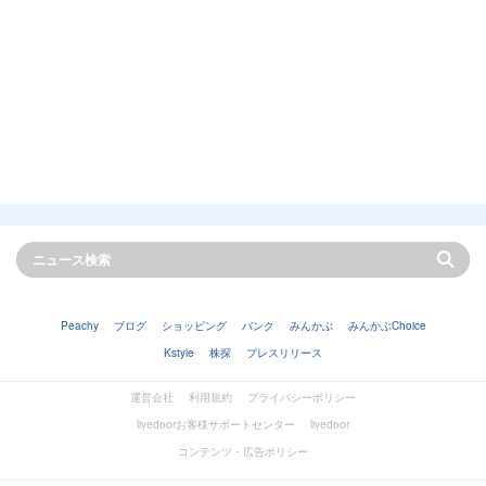
Peachy
ブログ
ショッピング
バンク
みんかぶ
みんかぶChoice
Kstyle
株探
プレスリリース
運営会社
利用規約
プライバシーポリシー
livedoorお客様サポートセンター
livedoor
コンテンツ・広告ポリシー