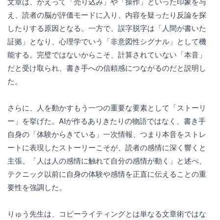
文章は、かえって「売り込み」や「操作」といった印象を与
え、読者の脳が評価モードに入り、内容を疑ったり反論を探
したりする原因となる。一方で、誤字脱字は「人間が書いた
証拠」となり、心理学でいう「非意図性シグナル」として機
能する。完璧ではないからこそ、計算されていない「本音」
だと受け取られ、書き手への信頼感につながるのだと説明し
た。
さらに、人を動かすもう一つの重要な要素として「ストーリ
ー」を挙げた。AIが作るありきたりの物語ではなく、書き手
自身の「体験からきている」一次情報、つまり本音をストレ
ートに表現したストーリーこそが、読者の感情に深く響くと
主張。「人は人の感情に触れて自分の感情が動く」と述べ、
テクニック以前に自身の体験や感情を正直に伝えることの重
要性を強調した。
りゅう先生は、コピーライティングとは単なる文章術ではな