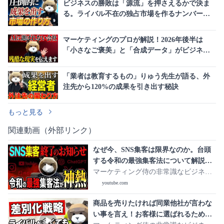
ビジネスの勝敗は「源流」を押さえるかで決ま
る。ライバル不在の独占市場を作るナンバーワ
ン戦略とは
マーケティングのプロが解説！2026年後半は
「小さなご褒美」と「合成データ」がビジネス
の常識を覆す
「業者は教育するもの」りゅう先生が語る、外
注先から120%の成果を引き出す秘訣
もっと見る
関連動画（外部リンク）
なぜ今、SNS集客は限界なのか。台頭
する令和の最強集客法について解説し
ます。
マーケティング侍の非常識なビジネス
学
youtube.com
商品を売りたければ同業他社が言わな
い事を言え！お客様に選ばれるために