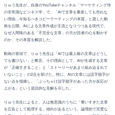
りゅう先生が、自身のYouTubeチャンネル「マーケティング侍
の非常識なビジネス学」で、「AIで文章を量産しても売れな
い理由…今知るべきコピーラーティングの本質」と題した動
画を公開。AIによる文章作成が主流となりつつある現代で、
なぜ人間味のある「不完全な文章」の方が読者の心を動かす
のか、その本質を解説した。
動画の冒頭で、りゅう先生は「AIでは最上級の文章はどうし
ても書けない」と断言。その理由として、AIが生成する文章
が「正確すぎること」と「ストーリーがあまり組み込まれて
いないこと」の2点を挙げた。特に、AIの文章には誤字脱字が
ない点を指摘し、「ぶっちゃけ誤字脱字があった方が反応が
上がる」という逆説的な見解を示した。
りゅう先生によると、人は無意識のうちに「整いすぎた文章
を広告として処理する」傾向があるという。論理的で完璧な