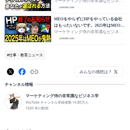
最も簡単に差別化する方法7選
マーケティング侍の非常識なビジネス
学
youtube.com
MEOをやらずにHPをやっている会社
はもったいないです。2025年はMEOを
やっている会社が勝てます
マーケティング侍の非常識なビジネス
学
youtube.com
#仕事・教育ニュース
みんなの感想は？
チャンネル情報
マーケティング侍の非常識なビジネス学
YouTube チャンネル登録者数 10.80万人
1520 本の動画