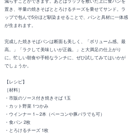
減らすことができます。あとはラップを敷いた上に食パンを
置き、半量の焼きそばととろけるチーズを乗せてサンド。ラ
ップで包んで5分ほど馴染ませることで、パンと具材に一体感
が生まれます。
完成した焼きそばパンは断面も美しく、「ボリューム感。最
高。」「ラクして美味しいが正義。」と大満足の仕上がり
に。忙しい朝食や手軽なランチに、ぜひ試してみてはいかが
でしょうか。
【レシピ】
［材料］
・市販のソース付き焼きそば 1玉
・カット野菜 1つかみ
・ウインナー 1～2本（ベーコンや豚バラでも可）
・食パン 2枚
・とろけるチーズ 1枚