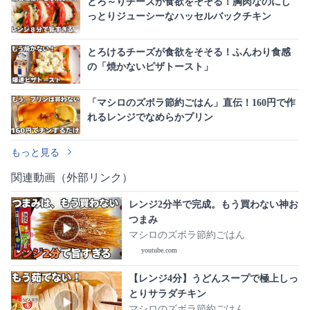
とろ～りチーズが食欲をそそる！胸肉なのにし
っとりジューシーなハッセルバックチキン
とろけるチーズが食欲をそそる！ふんわり食感
の「焼かないピザトースト」
「マシロのズボラ節約ごはん」直伝！160円で作
れるレンジでなめらかプリン
もっと見る
関連動画（外部リンク）
レンジ2分半で完成。もう買わない神お
つまみ
マシロのズボラ節約ごはん
youtube.com
【レンジ4分】うどんスープで極上しっ
とりサラダチキン
マシロのズボラ節約ごはん