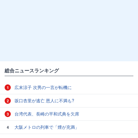
総合ニュースランキング
広末涼子 次男の一言が転機に
1
坂口杏里が逃亡 恩人に不満も?
2
台湾代表、長崎の平和式典を欠席
3
大阪メトロの列車で「煙が充満」
4