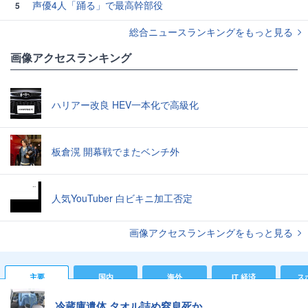
声優4人「踊る」で最高幹部役
5
総合ニュースランキングをもっと見る
画像アクセスランキング
ハリアー改良 HEV一本化で高級化
板倉滉 開幕戦でまたベンチ外
人気YouTuber 白ビキニ加工否定
画像アクセスランキングをもっと見る
主要
国内
海外
IT 経済
ス
冷蔵庫遺体 タオル詰め窒息死か