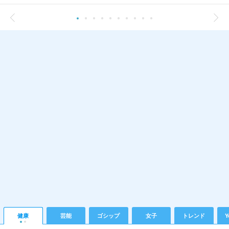
健康
芸能
ゴシップ
女子
トレンド
Y