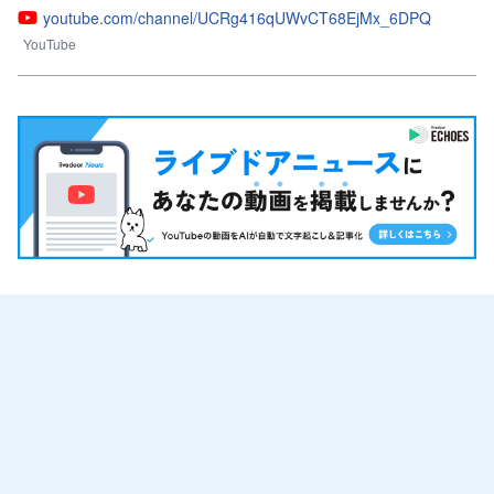
youtube.com/channel/UCRg416qUWvCT68EjMx_6DPQ
YouTube