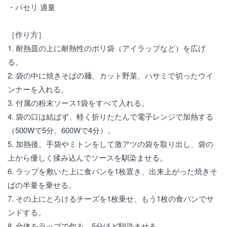
・パセリ 適量
［作り方］
1. 耐熱皿の上に耐熱性のポリ袋（アイラップなど）を広げ
る。
2. 袋の中に焼きそばの麺、カット野菜、ハサミで切ったウイ
ンナーを入れる。
3. 付属の粉末ソース1袋をすべて入れる。
4. 袋の口は結ばず、軽く折りたたんで電子レンジで加熱する
（500Wで5分、600Wで4分）。
5. 加熱後、手袋やミトンをして激アツの袋を取り出し、袋の
上から優しく揉み込んでソースを馴染ませる。
6. ラップを敷いた上に食パンを1枚置き、出来上がった焼きそ
ばの半量を乗せる。
7. その上にとろけるチーズを1枚乗せ、もう1枚の食パンでサ
ンドする。
8. 全体をラップで包み、5分ほど馴染ませる。