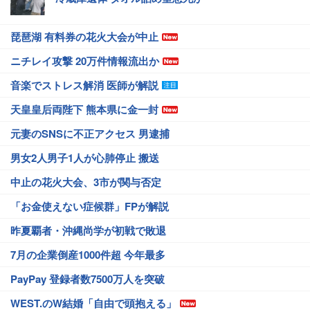
琵琶湖 有料券の花火大会が中止
ニチレイ攻撃 20万件情報流出か
音楽でストレス解消 医師が解説
天皇皇后両陛下 熊本県に金一封
元妻のSNSに不正アクセス 男逮捕
男女2人男子1人が心肺停止 搬送
中止の花火大会、3市が関与否定
「お金使えない症候群」FPが解説
昨夏覇者・沖縄尚学が初戦で敗退
7月の企業倒産1000件超 今年最多
PayPay 登録者数7500万人を突破
WEST.のW結婚「自由で頭抱える」