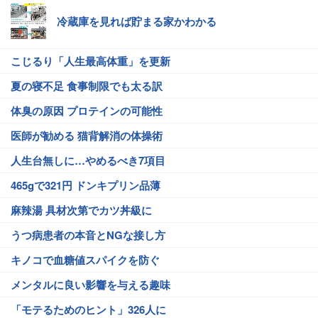
冷蔵庫を見れば貯まる家かわかる
こじるり「人生最高体重」を更新
夏の寝不足 食事制限でも太る訳
体臭の原因 プロテインの可能性
医師が勧める 猫背解消の体操術
人生台無しに…やめるべき7項目
465gで321円 ドンキプリン品薄
麻辣湯 具材次第でカツ丼級に
うつ病患者の本音とNGな接し方
キノコで血糖値スパイクを防ぐ
メンタルに良い影響を与える趣味
「モテるためのヒント」326人に