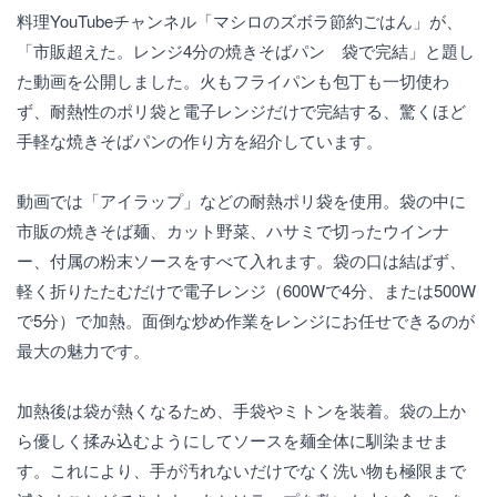
料理YouTubeチャンネル「マシロのズボラ節約ごはん」が、
「市販超えた。レンジ4分の焼きそばパン 袋で完結」と題し
た動画を公開しました。火もフライパンも包丁も一切使わ
ず、耐熱性のポリ袋と電子レンジだけで完結する、驚くほど
手軽な焼きそばパンの作り方を紹介しています。
動画では「アイラップ」などの耐熱ポリ袋を使用。袋の中に
市販の焼きそば麺、カット野菜、ハサミで切ったウインナ
ー、付属の粉末ソースをすべて入れます。袋の口は結ばず、
軽く折りたたむだけで電子レンジ（600Wで4分、または500W
で5分）で加熱。面倒な炒め作業をレンジにお任せできるのが
最大の魅力です。
加熱後は袋が熱くなるため、手袋やミトンを装着。袋の上か
ら優しく揉み込むようにしてソースを麺全体に馴染ませま
す。これにより、手が汚れないだけでなく洗い物も極限まで