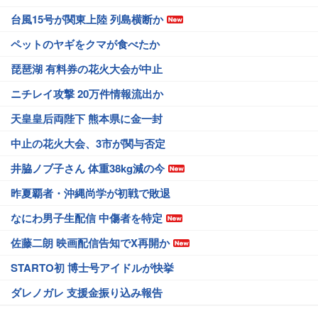
台風15号が関東上陸 列島横断か
ペットのヤギをクマが食べたか
琵琶湖 有料券の花火大会が中止
ニチレイ攻撃 20万件情報流出か
天皇皇后両陛下 熊本県に金一封
中止の花火大会、3市が関与否定
井脇ノブ子さん 体重38kg減の今
昨夏覇者・沖縄尚学が初戦で敗退
なにわ男子生配信 中傷者を特定
佐藤二朗 映画配信告知でX再開か
STARTO初 博士号アイドルが快挙
ダレノガレ 支援金振り込み報告