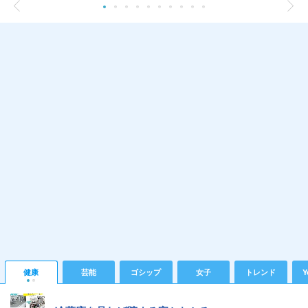
健康
芸能
ゴシップ
女子
トレンド
Y