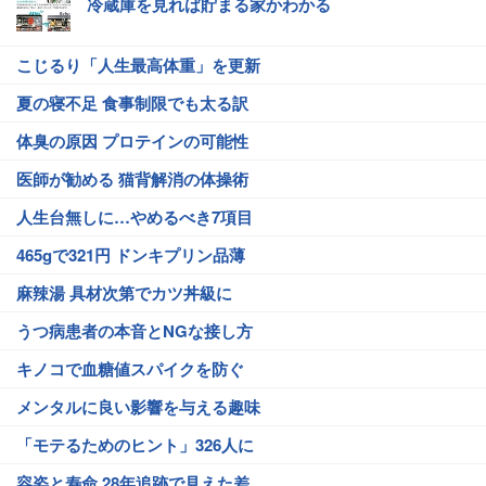
冷蔵庫を見れば貯まる家かわかる
こじるり「人生最高体重」を更新
夏の寝不足 食事制限でも太る訳
体臭の原因 プロテインの可能性
医師が勧める 猫背解消の体操術
人生台無しに…やめるべき7項目
465gで321円 ドンキプリン品薄
麻辣湯 具材次第でカツ丼級に
うつ病患者の本音とNGな接し方
キノコで血糖値スパイクを防ぐ
メンタルに良い影響を与える趣味
「モテるためのヒント」326人に
容姿と寿命 28年追跡で見えた差