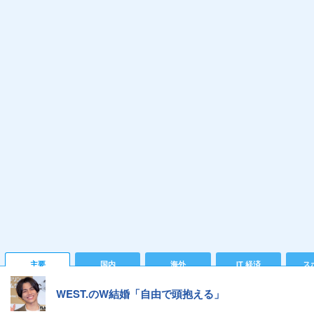
主要
国内
海外
IT 経済
ス
WEST.のW結婚「自由で頭抱える」