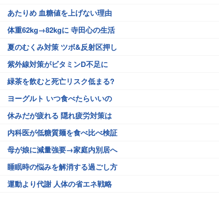
あたりめ 血糖値を上げない理由
体重62kg→82kgに 寺田心の生活
夏のむくみ対策 ツボ&反射区押し
紫外線対策がビタミンD不足に
緑茶を飲むと死亡リスク低まる?
ヨーグルト いつ食べたらいいの
休みだが疲れる 隠れ疲労対策は
内科医が低糖質麺を食べ比べ検証
母が娘に減量強要→家庭内別居へ
睡眠時の悩みを解消する過ごし方
運動より代謝 人体の省エネ戦略