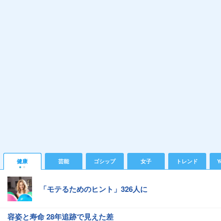
健康
芸能
ゴシップ
女子
トレンド
Y
「モテるためのヒント」326人に
容姿と寿命 28年追跡で見えた差