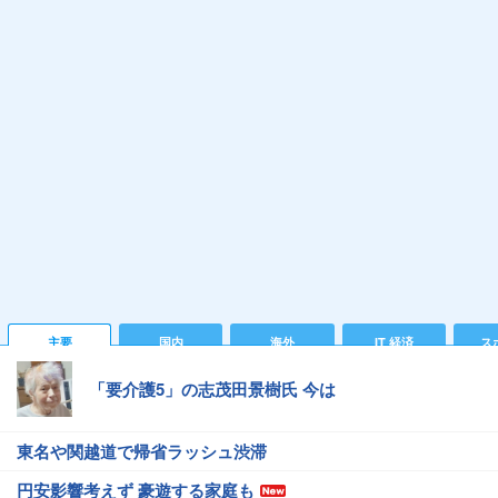
主要
国内
海外
IT 経済
ス
「要介護5」の志茂田景樹氏 今は
東名や関越道で帰省ラッシュ渋滞
円安影響考えず 豪遊する家庭も