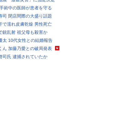
 手術中の医師が患者を守る
寿司 閉店間際の大盛り話題
汗で濡れ皮膚乾燥 男性死亡
で銃乱射 祖父母も殺害か
優太 10代女性との結婚報告
くん 加藤乃愛との破局発表
啓司氏 逮捕されていたか