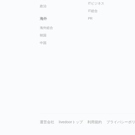
ITビジネス
政治
IT総合
海外
PR
海外総合
韓国
中国
運営会社
livedoorトップ
利用規約
プライバシーポ