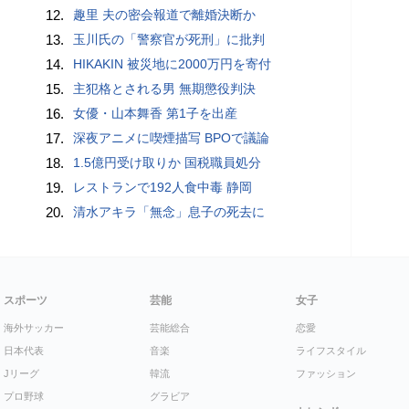
12.
趣里 夫の密会報道で離婚決断か
13.
玉川氏の「警察官が死刑」に批判
14.
HIKAKIN 被災地に2000万円を寄付
15.
主犯格とされる男 無期懲役判決
16.
女優・山本舞香 第1子を出産
17.
深夜アニメに喫煙描写 BPOで議論
18.
1.5億円受け取りか 国税職員処分
19.
レストランで192人食中毒 静岡
20.
清水アキラ「無念」息子の死去に
スポーツ
芸能
女子
海外サッカー
芸能総合
恋愛
日本代表
音楽
ライフスタイル
Jリーグ
韓流
ファッション
プロ野球
グラビア