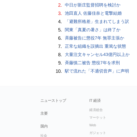
2.
中日が新庄監督招聘を検討か
3.
池田直人 佐藤佳奈と電撃結婚
4.
「避難所格差」生まれてしまう訳
5.
関東「真夏の暑さ」は終了か
6.
斉藤被告に懲役7年 無罪主張か
7.
正常な組織を誤摘出 重篤な状態
8.
大量注文キャンセル43億円以上か
9.
斉藤慎二被告 懲役7年を求刑
10.
駅で流れた「不適切音声」に声明
ニューストップ
IT 経済
経済総合
主要
マーケット
Web
国内
ガジェット
社会