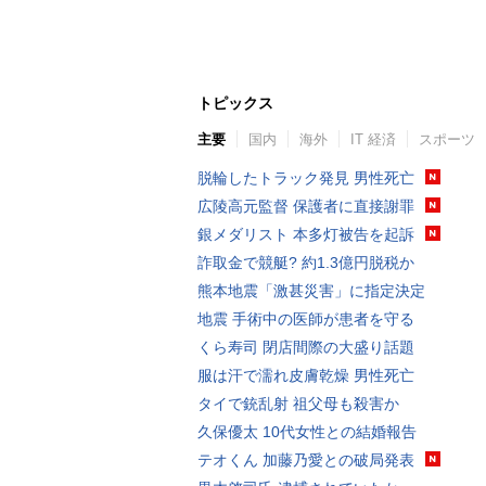
トピックス
主要
国内
海外
IT 経済
スポーツ
脱輪したトラック発見 男性死亡
広陵高元監督 保護者に直接謝罪
銀メダリスト 本多灯被告を起訴
詐取金で競艇? 約1.3億円脱税か
熊本地震「激甚災害」に指定決定
地震 手術中の医師が患者を守る
くら寿司 閉店間際の大盛り話題
服は汗で濡れ皮膚乾燥 男性死亡
タイで銃乱射 祖父母も殺害か
久保優太 10代女性との結婚報告
テオくん 加藤乃愛との破局発表