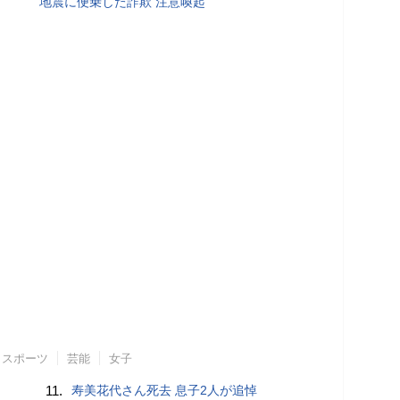
地震に便乗した詐欺 注意喚起
スポーツ
芸能
女子
11.
寿美花代さん死去 息子2人が追悼