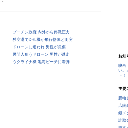
た。
プーチン政権 内外から停戦圧力
独空港でDHL機が飛行物体と衝突
ドローンに追われ 男性が負傷
民間人狙うドローン 男性が逃走
お知
ウクライナ機 黒海ビーチに着弾
映画
い。
ト！
主要
脱輪
広陵
銀メ
詐取
熊本