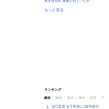
黒木啓司氏 逮捕されていたか
もっと見る
ランキング
総合
国内
政治
海外
経済
IT
1.
須江監督 女子部員に3条件提示