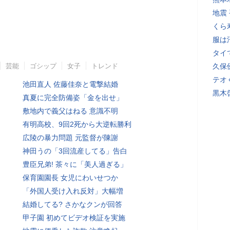
地震
くら
服は
タイ
芸能
ゴシップ
女子
トレンド
久保
テオ
池田直人 佐藤佳奈と電撃結婚
黒木
真夏に完全防備姿「金を出せ」
敷地内で義父はねる 意識不明
有明高校、9回2死から大逆転勝利
広陵の暴力問題 元監督が陳謝
神田うの「3回流産してる」告白
豊臣兄弟! 茶々に「美人過ぎる」
保育園園長 女児にわいせつか
「外国人受け入れ反対」大幅増
結婚してる? さかなクンが回答
甲子園 初めてビデオ検証を実施