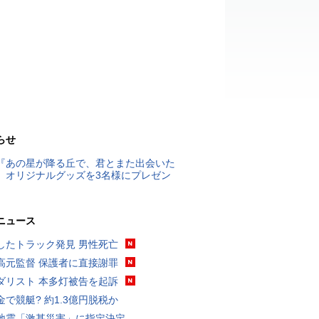
らせ
『あの星が降る丘で、君とまた出会いた
』オリジナルグッズを3名様にプレゼン
ニュース
したトラック発見 男性死亡
高元監督 保護者に直接謝罪
ダリスト 本多灯被告を起訴
金で競艇? 約1.3億円脱税か
地震「激甚災害」に指定決定