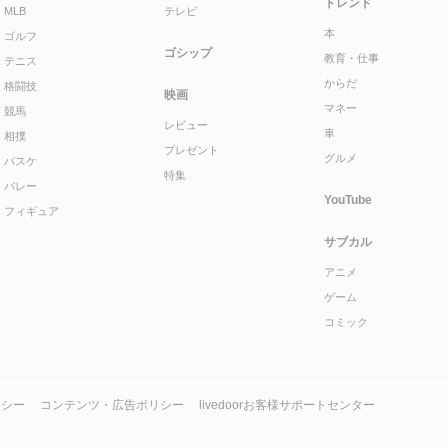
トレンド
MLB
テレビ
本
ゴルフ
ゴシップ
教育・仕事
テニス
からだ
格闘技
映画
マネー
競馬
レビュー
車
相撲
プレゼント
グルメ
バスケ
特集
バレー
YouTube
フィギュア
サブカル
アニメ
ゲーム
コミック
リシー
コンテンツ・広告ポリシー
livedoorお客様サポートセンター