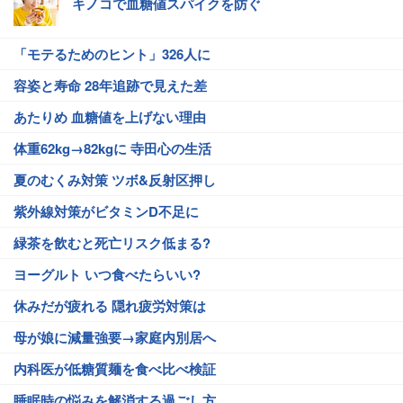
キノコで血糖値スパイクを防ぐ
「モテるためのヒント」326人に
容姿と寿命 28年追跡で見えた差
あたりめ 血糖値を上げない理由
体重62kg→82kgに 寺田心の生活
夏のむくみ対策 ツボ&反射区押し
紫外線対策がビタミンD不足に
緑茶を飲むと死亡リスク低まる?
ヨーグルト いつ食べたらいい?
休みだが疲れる 隠れ疲労対策は
母が娘に減量強要→家庭内別居へ
内科医が低糖質麺を食べ比べ検証
睡眠時の悩みを解消する過ごし方