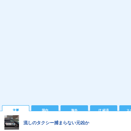
主要
国内
海外
IT 経済
ス
流しのタクシー捕まらない元凶か