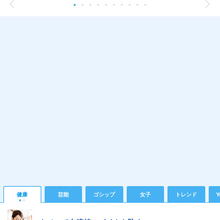
健康
芸能
ゴシップ
女子
トレンド
Y