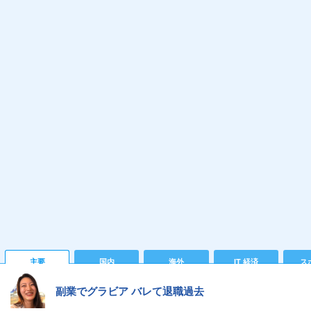
主要
国内
海外
IT 経済
ス
副業でグラビア バレて退職過去