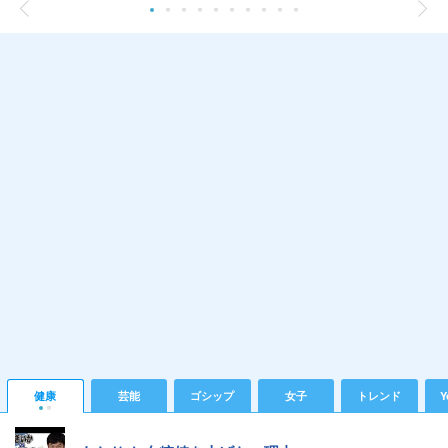
健康
芸能
ゴシップ
女子
トレンド
Y