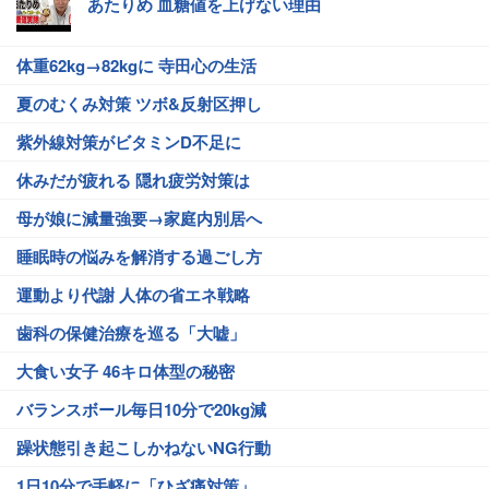
あたりめ 血糖値を上げない理由
体重62kg→82kgに 寺田心の生活
夏のむくみ対策 ツボ&反射区押し
紫外線対策がビタミンD不足に
休みだが疲れる 隠れ疲労対策は
母が娘に減量強要→家庭内別居へ
睡眠時の悩みを解消する過ごし方
運動より代謝 人体の省エネ戦略
歯科の保健治療を巡る「大嘘」
大食い女子 46キロ体型の秘密
バランスボール毎日10分で20kg減
躁状態引き起こしかねないNG行動
1日10分で手軽に「ひざ痛対策」