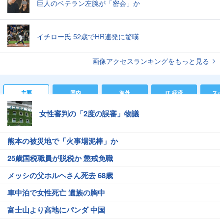
巨人のベテラン左腕が「密会」か
イチロー氏 52歳でHR連発に驚嘆
画像アクセスランキングをもっと見る
主要
国内
海外
IT 経済
ス
女性審判の「2度の誤審」物議
熊本の被災地で「火事場泥棒」か
25歳国税職員が脱税か 懲戒免職
メッシの父ホルヘさん死去 68歳
車中泊で女性死亡 遺族の胸中
富士山より高地にパンダ 中国