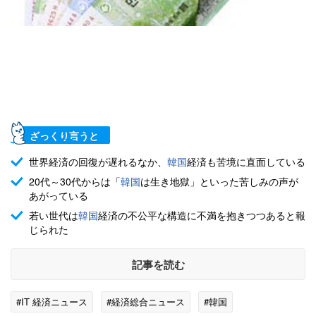
ざっくり言うと
世界経済の回復が遅れるなか、
韓国
経済も苦境に直面している
20代～30代からは「
韓国
は生き地獄」といった苦しみの声が
あがっている
若い世代は
韓国
経済の不公平な構造に不満を抱きつつあると報
じられた
記事を読む
#IT 経済ニュース
#経済総合ニュース
#韓国