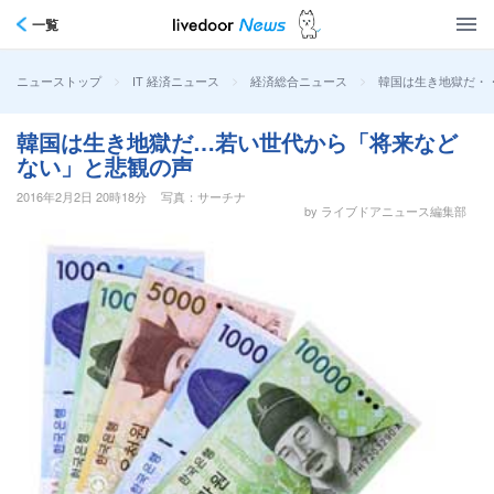
一覧
>
>
>
韓国は生き地獄だ・
ニューストップ
IT 経済ニュース
経済総合ニュース
韓国は生き地獄だ…若い世代から「将来など
ない」と悲観の声
2016年2月2日 20時18分
写真：サーチナ
by ライブドアニュース編集部