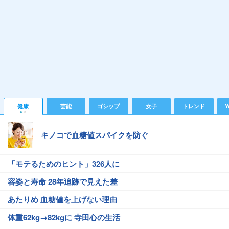
健康
芸能
ゴシップ
女子
トレンド
Y
キノコで血糖値スパイクを防ぐ
「モテるためのヒント」326人に
容姿と寿命 28年追跡で見えた差
あたりめ 血糖値を上げない理由
体重62kg→82kgに 寺田心の生活