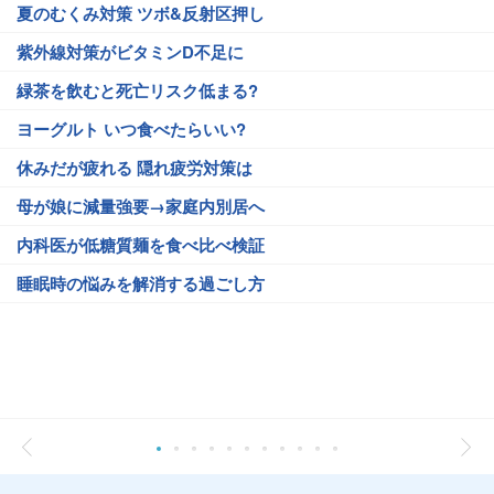
夏のむくみ対策 ツボ&反射区押し
紫外線対策がビタミンD不足に
緑茶を飲むと死亡リスク低まる?
ヨーグルト いつ食べたらいい?
休みだが疲れる 隠れ疲労対策は
母が娘に減量強要→家庭内別居へ
内科医が低糖質麺を食べ比べ検証
睡眠時の悩みを解消する過ごし方