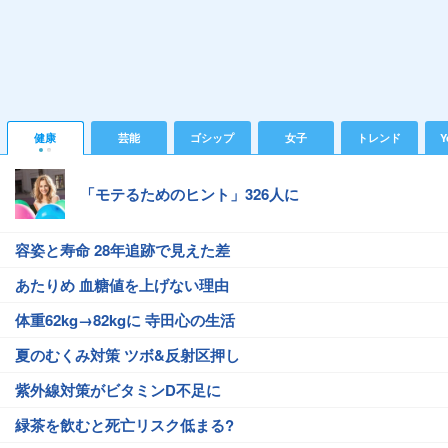
健康
芸能
ゴシップ
女子
トレンド
Y
「モテるためのヒント」326人に
容姿と寿命 28年追跡で見えた差
あたりめ 血糖値を上げない理由
体重62kg→82kgに 寺田心の生活
夏のむくみ対策 ツボ&反射区押し
紫外線対策がビタミンD不足に
緑茶を飲むと死亡リスク低まる?