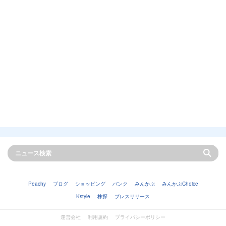
Peachy
ブログ
ショッピング
バンク
みんかぶ
みんかぶChoice
Kstyle
株探
プレスリリース
運営会社
利用規約
プライバシーポリシー