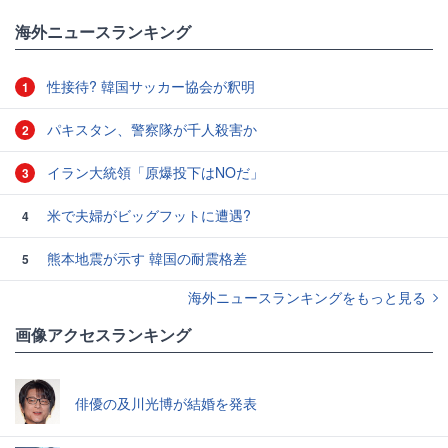
海外ニュースランキング
性接待? 韓国サッカー協会が釈明
1
パキスタン、警察隊が千人殺害か
2
イラン大統領「原爆投下はNOだ」
3
米で夫婦がビッグフットに遭遇?
4
熊本地震が示す 韓国の耐震格差
5
海外ニュースランキングをもっと見る
画像アクセスランキング
俳優の及川光博が結婚を発表