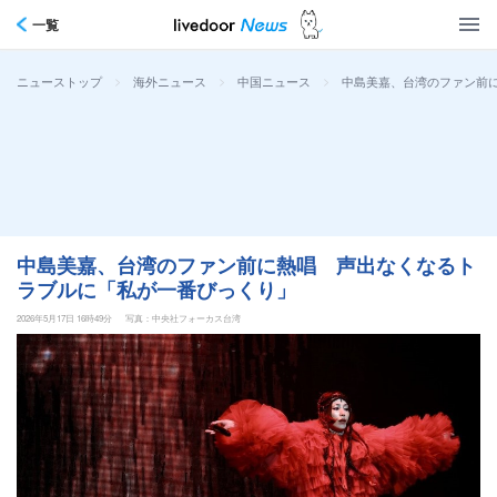
一覧
>
>
>
中島美嘉、台湾のファン前
ニューストップ
海外ニュース
中国ニュース
中島美嘉、台湾のファン前に熱唱 声出なくなるト
ラブルに「私が一番びっくり」
2026年5月17日 16時49分
写真：中央社フォーカス台湾