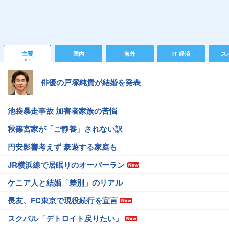
主要
国内
海外
IT 経済
ス
俳優の戸塚純貴が結婚を発表
池袋暴走事故 加害者家族の苦悩
秋篠宮家が「ご静養」されない訳
円安影響考えず 豪遊する家庭も
JR横浜線で居眠りのオーバーラン
ケニア人と結婚「差別」のリアル
長友、FC東京で現役続行を宣言
スクバル「デトロイト戻りたい」