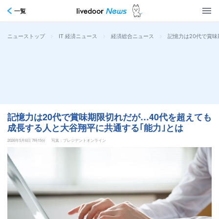
一覧
>
>
>
記憶力は20代で賞味
ニューストップ
IT 経済ニュース
経済総合ニュース
記憶力は20代で賞味期限切れだが…40代を超えても
成長する人と大谷翔平に共通する｢能力｣とは
2026年5月6日 7時15分
写真：プレジデントオンライン