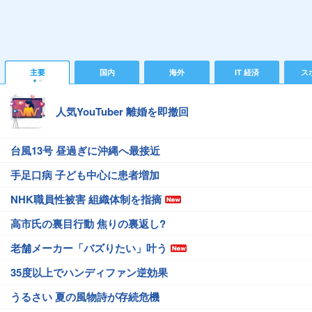
主要
国内
海外
IT 経済
ス
人気YouTuber 離婚を即撤回
台風13号 昼過ぎに沖縄へ最接近
手足口病 子ども中心に患者増加
NHK職員性被害 組織体制を指摘
高市氏の裏目行動 焦りの裏返し?
老舗メーカー「バズりたい」叶う
35度以上でハンディファン逆効果
うるさい 夏の風物詩が存続危機