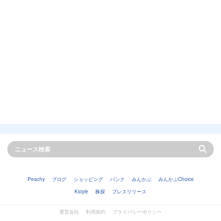
Peachy
ブログ
ショッピング
バンク
みんかぶ
みんかぶChoice
Kstyle
株探
プレスリリース
運営会社
利用規約
プライバシーポリシー