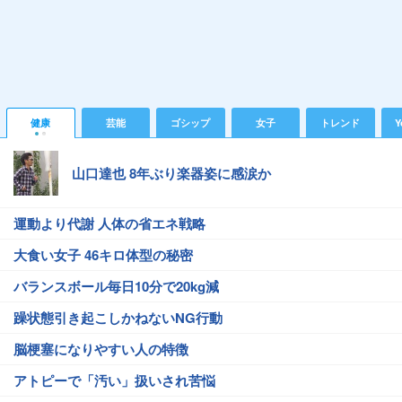
健康
芸能
ゴシップ
女子
トレンド
Y
山口達也 8年ぶり楽器姿に感涙か
運動より代謝 人体の省エネ戦略
大食い女子 46キロ体型の秘密
バランスボール毎日10分で20kg減
躁状態引き起こしかねないNG行動
脳梗塞になりやすい人の特徴
アトピーで「汚い」扱いされ苦悩