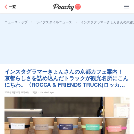
Peachy
一覧
>
>
インスタグラマーきょんさんの京都カフェ
ニューストップ
ライフスタイルニュース
インスタグラマーきょんさんの京都カフェ案内！
京都らしさを詰め込んだトラックが観光名所にこん
にちわ。〈ROCCA & FRIENDS TRUCK(ロッカア
ンドフレンズ トラック)〉～カフェノハナシin
2018年2月24日 11時0分
写真：Hanako.tokyo
KYOTO vol.11