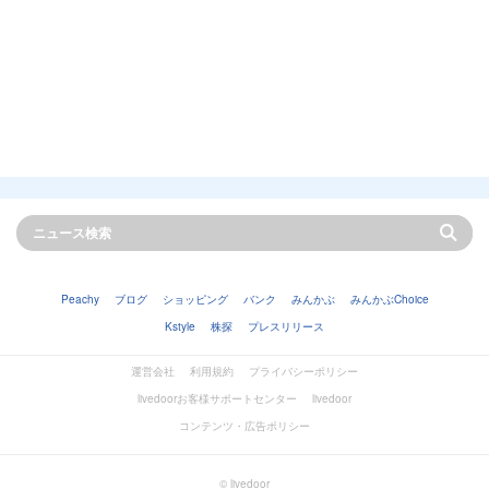
Peachy
ブログ
ショッピング
バンク
みんかぶ
みんかぶChoice
Kstyle
株探
プレスリリース
運営会社
利用規約
プライバシーポリシー
livedoorお客様サポートセンター
livedoor
コンテンツ・広告ポリシー
© livedoor