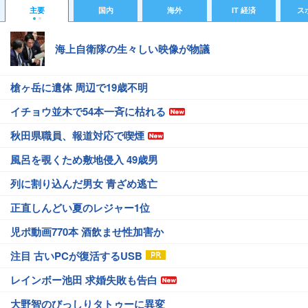
主要
国内
海外
IT 経済
ス
海上自衛隊の生々しい映像が物議
槍ヶ岳に遺体 周辺で19歳不明
イチョウ並木で54本一斉に枯れる
秋田県職員、報道対応で喫煙
風呂を覗くため敷地侵入 49歳男
列に割り込んだ男女 青ざめ逃亡
正直しんどい夏のレジャー1位
児ポ動画770本 酒飲ませ性加害か
注目 古いPCが復活するUSB
レインボー池田 求婚失敗も告白
大野智のびっしりタトゥーに異変