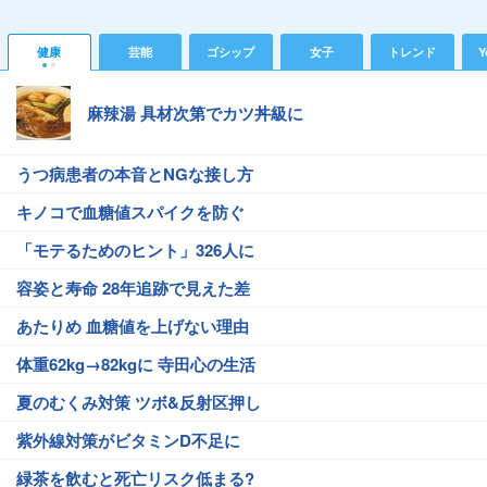
健康
芸能
ゴシップ
女子
トレンド
Y
麻辣湯 具材次第でカツ丼級に
うつ病患者の本音とNGな接し方
キノコで血糖値スパイクを防ぐ
「モテるためのヒント」326人に
容姿と寿命 28年追跡で見えた差
あたりめ 血糖値を上げない理由
体重62kg→82kgに 寺田心の生活
夏のむくみ対策 ツボ&反射区押し
紫外線対策がビタミンD不足に
緑茶を飲むと死亡リスク低まる?