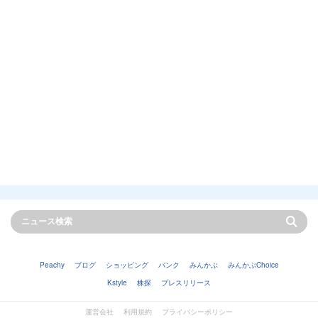
Peachy
ブログ
ショッピング
バンク
みんかぶ
みんかぶChoice
Kstyle
株探
プレスリリース
運営会社
利用規約
プライバシーポリシー