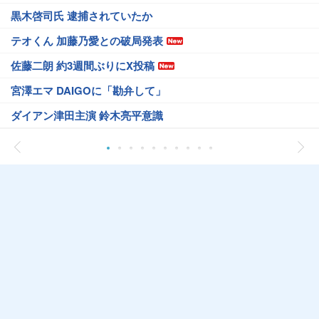
黒木啓司氏 逮捕されていたか
テオくん 加藤乃愛との破局発表
佐藤二朗 約3週間ぶりにX投稿
宮澤エマ DAIGOに「勘弁して」
ダイアン津田主演 鈴木亮平意識