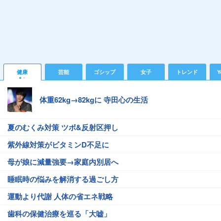
健康
芸能
ゴシップ
女子
トレンド
Y
体重62kg→82kgに 寺田心の生活
夏のむくみ対策 ツボ&反射区押し
紫外線対策がビタミンD不足に
母が娘に減量強要→家庭内別居へ
睡眠時の悩みを解消する過ごし方
運動より代謝 人体の省エネ戦略
歯科の保健治療を巡る「大嘘」