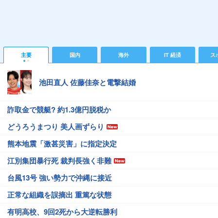
主要
国内
海外
IT 経済
ス
池田直人 佐藤佳奈と電撃結婚
詐取金で競艇? 約1.3億円脱税か
どうろうまつり 美人画ずらり
熊本地震「激甚災害」に指定決定
江別集団暴行死 裁判長強く非難
台風13号 強い勢力で沖縄に接近
正常な組織を誤摘出 重篤な状態
有明高校、9回2死から大逆転勝利