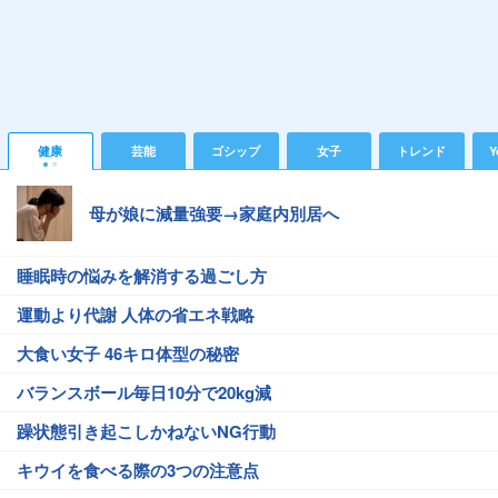
健康
芸能
ゴシップ
女子
トレンド
Y
母が娘に減量強要→家庭内別居へ
睡眠時の悩みを解消する過ごし方
運動より代謝 人体の省エネ戦略
大食い女子 46キロ体型の秘密
バランスボール毎日10分で20kg減
躁状態引き起こしかねないNG行動
キウイを食べる際の3つの注意点