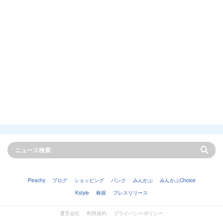
Peachy
ブログ
ショッピング
バンク
みんかぶ
みんかぶChoice
Kstyle
株探
プレスリリース
運営会社
利用規約
プライバシーポリシー