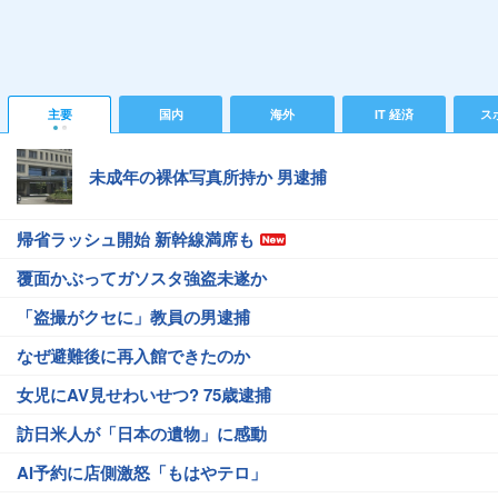
主要
国内
海外
IT 経済
ス
未成年の裸体写真所持か 男逮捕
帰省ラッシュ開始 新幹線満席も
覆面かぶってガソスタ強盗未遂か
「盗撮がクセに」教員の男逮捕
なぜ避難後に再入館できたのか
女児にAV見せわいせつ? 75歳逮捕
訪日米人が「日本の遺物」に感動
AI予約に店側激怒「もはやテロ」