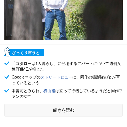
ざっくり言うと
「コタローは1人暮らし」に登場するアパートについて週刊女
性PRIMEが報じた
Googleマップの
ストリートビュー
に、同作の撮影隊の姿が写
っているという
本番前とみられ、
横山裕
は立って待機しているようだと同作フ
ァンの女性
続きを読む