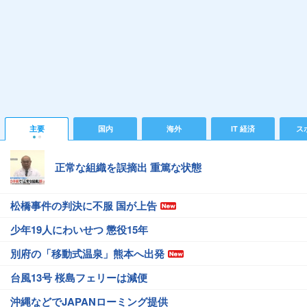
主要
国内
海外
IT 経済
ス
正常な組織を誤摘出 重篤な状態
松橋事件の判決に不服 国が上告
少年19人にわいせつ 懲役15年
別府の「移動式温泉」熊本へ出発
台風13号 桜島フェリーは減便
沖縄などでJAPANローミング提供