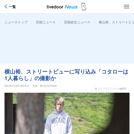
一覧
>
>
>
横山裕、ストリートビ
ニューストップ
芸能ニュース
芸能総合ニュース
横山裕、ストリートビューに写り込み「コタローは
1人暮らし」の撮影か
2023年6月20日 8時35分
写真：週刊女性PRIME
by ライブドアニュース編集部