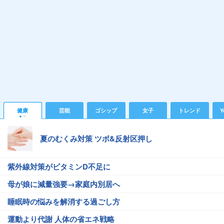
健康
芸能
ゴシップ
女子
トレンド
Y
夏のむくみ対策 ツボ&反射区押し
紫外線対策がビタミンD不足に
母が娘に減量強要→家庭内別居へ
睡眠時の悩みを解消する過ごし方
運動より代謝 人体の省エネ戦略