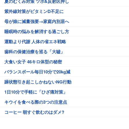
夏のむくみ対策 ツボ&反射区押し
紫外線対策がビタミンD不足に
母が娘に減量強要→家庭内別居へ
睡眠時の悩みを解消する過ごし方
運動より代謝 人体の省エネ戦略
歯科の保健治療を巡る「大嘘」
大食い女子 46キロ体型の秘密
バランスボール毎日10分で20kg減
躁状態引き起こしかねないNG行動
1日10分で手軽に「ひざ痛対策」
キウイを食べる際の3つの注意点
コーヒー 朝すぐ飲むのはダメ?