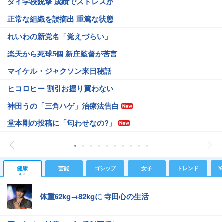
タイ学校銃撃 成績でストレスか
正常な組織を誤摘出 重篤な状態
れいわの新党名「覚えづらい」
楽天から死球5個 新庄監督が苦言
マイケル・ジャクソン来日秘話
ヒコロヒー 割引お握り買わない
神田うの「三角ハゲ」治療法告白
堂本剛の投稿に「匂わせなの?」
健康
芸能
ゴシップ
女子
トレンド
Y
体重62kg→82kgに 寺田心の生活