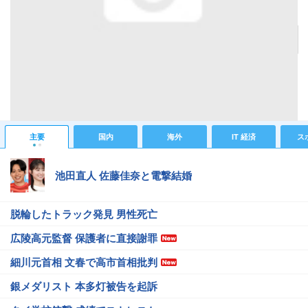
＜汚い？＞お風呂嫌いというより後が面倒くさいだけ。ドライヤーキャンセル界隈ってい
る？
記事へ戻る
#仕事・教育ニュース
#Z世代
#テレビ
#便利
#美容
#ドライヤー
#扇風機
#SNS
主要
国内
海外
IT 経済
ス
池田直人 佐藤佳奈と電撃結婚
脱輪したトラック発見 男性死亡
広陵高元監督 保護者に直接謝罪
細川元首相 文春で高市首相批判
銀メダリスト 本多灯被告を起訴