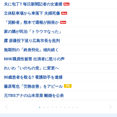
夫に包丁? 毎日新聞記者の女逮捕
立体駐車場から車落下 夫婦死傷
「泥酔者」熊本で通報が頻発か
家の隣が民泊「トラウマなった」
露 原爆投下巡り広島市長を批判
無期刑の「終身刑化」傾向続く
NHK職員性被害 出演者に怒りの声
れいわ「いのちの党」に変更へ
90歳患者を殴る? 看護助手を逮捕
藤原竜也「労務改善」をアピール
元TBSアナの山本里菜 離婚を公表