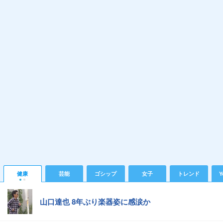
健康
芸能
ゴシップ
女子
トレンド
Y
山口達也 8年ぶり楽器姿に感涙か