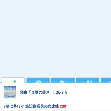
主要
国内
海外
IT 経済
ス
関東「真夏の暑さ」は終了か
7歳に暴行か 施設従業員の女逮捕