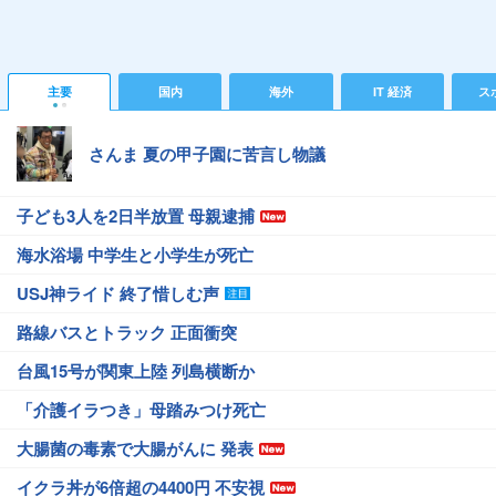
主要
国内
海外
IT 経済
ス
さんま 夏の甲子園に苦言し物議
子ども3人を2日半放置 母親逮捕
海水浴場 中学生と小学生が死亡
USJ神ライド 終了惜しむ声
路線バスとトラック 正面衝突
台風15号が関東上陸 列島横断か
「介護イラつき」母踏みつけ死亡
大腸菌の毒素で大腸がんに 発表
イクラ丼が6倍超の4400円 不安視