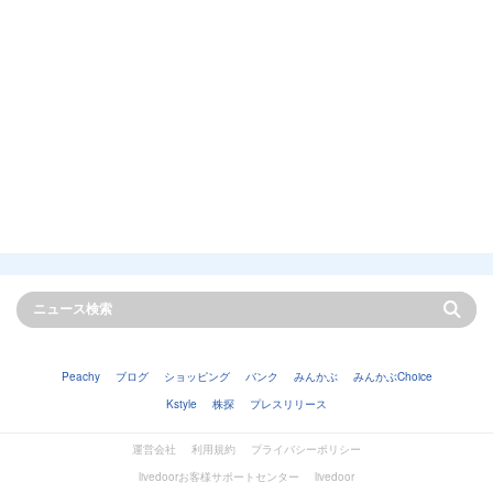
Peachy
ブログ
ショッピング
バンク
みんかぶ
みんかぶChoice
Kstyle
株探
プレスリリース
運営会社
利用規約
プライバシーポリシー
livedoorお客様サポートセンター
livedoor