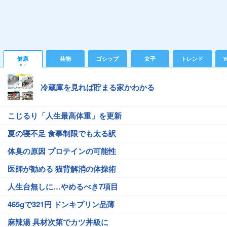
健康
芸能
ゴシップ
女子
トレンド
Y
冷蔵庫を見れば貯まる家かわかる
こじるり「人生最高体重」を更新
夏の寝不足 食事制限でも太る訳
体臭の原因 プロテインの可能性
医師が勧める 猫背解消の体操術
人生台無しに…やめるべき7項目
465gで321円 ドンキプリン品薄
麻辣湯 具材次第でカツ丼級に