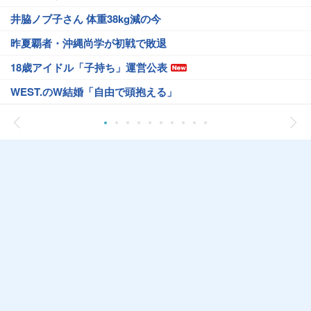
井脇ノブ子さん 体重38kg減の今
昨夏覇者・沖縄尚学が初戦で敗退
18歳アイドル「子持ち」運営公表
WEST.のW結婚「自由で頭抱える」