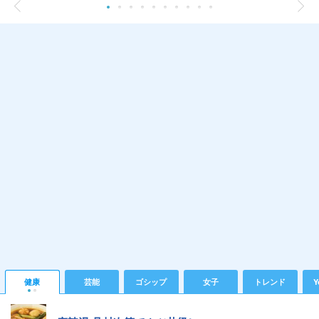
健康
芸能
ゴシップ
女子
トレンド
Y