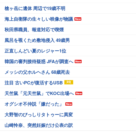
槍ヶ岳に遺体 周辺で19歳不明
海上自衛隊の生々しい映像が物議
秋田県職員、報道対応で喫煙
風呂を覗くため敷地侵入 49歳男
正直しんどい夏のレジャー1位
韓国の審判接待疑惑 JFAが調査へ
メッシの父ホルヘさん 68歳死去
注目 古いPCが復活するUSB
天竺鼠「元天竺鼠」でKOC出場へ
オグシオ不仲説「嫌だった」
大野智のびっしりタトゥーに異変
山崎怜奈、突然妊娠だけ公表の訳