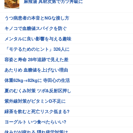
麻辣湯 具材次第でカツ丼級に
うつ病患者の本音とNGな接し方
キノコで血糖値スパイクを防ぐ
メンタルに良い影響を与える趣味
「モテるためのヒント」326人に
容姿と寿命 28年追跡で見えた差
あたりめ 血糖値を上げない理由
体重62kg→82kgに 寺田心の生活
夏のむくみ対策 ツボ&反射区押し
紫外線対策がビタミンD不足に
緑茶を飲むと死亡リスク低まる?
ヨーグルト いつ食べたらいい?
休みだが疲れる 隠れ疲労対策は