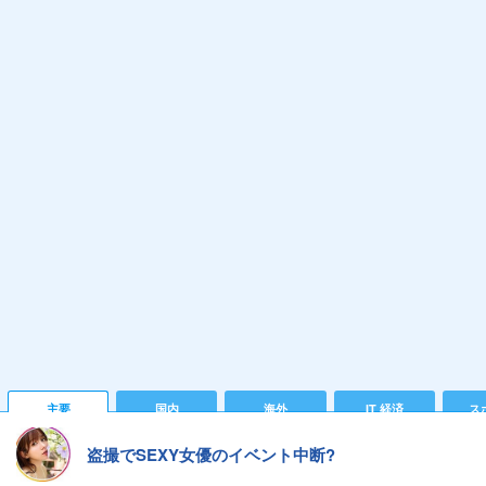
主要
国内
海外
IT 経済
ス
盗撮でSEXY女優のイベント中断?