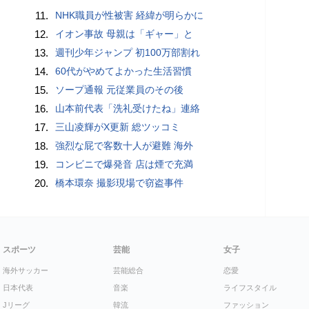
11.
NHK職員が性被害 経緯が明らかに
12.
イオン事故 母親は「ギャー」と
13.
週刊少年ジャンプ 初100万部割れ
14.
60代がやめてよかった生活習慣
15.
ソープ通報 元従業員のその後
16.
山本前代表「洗礼受けたね」連絡
17.
三山凌輝がX更新 総ツッコミ
18.
強烈な屁で客数十人が避難 海外
19.
コンビニで爆発音 店は煙で充満
20.
橋本環奈 撮影現場で窃盗事件
スポーツ
芸能
女子
海外サッカー
芸能総合
恋愛
日本代表
音楽
ライフスタイル
Jリーグ
韓流
ファッション