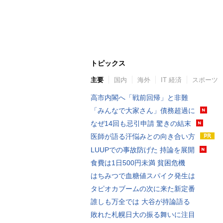
トピックス
主要
国内
海外
IT 経済
スポーツ
高市内閣へ「戦前回帰」と非難
「みんなで大家さん」債務超過に
なぜ14回も忌引申請 驚きの結末
医師が語る汗悩みとの向き合い方
LUUPでの事故防げた 持論を展開
食費は1日500円未満 貧困危機
はちみつで血糖値スパイク発生は
タピオカブームの次に来た新定番
誰しも万全では 大谷が持論語る
敗れた札幌日大の振る舞いに注目