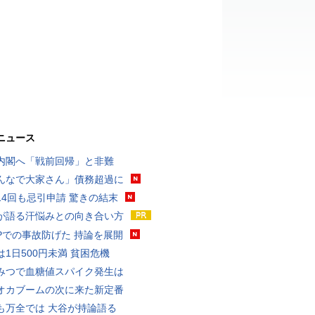
ニュース
内閣へ「戦前回帰」と非難
んなで大家さん」債務超過に
14回も忌引申請 驚きの結末
が語る汗悩みとの向き合い方
UPでの事故防げた 持論を展開
は1日500円未満 貧困危機
みつで血糖値スパイク発生は
オカブームの次に来た新定番
も万全では 大谷が持論語る