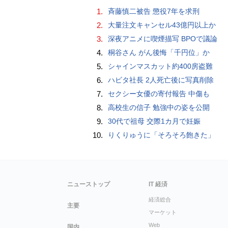
1.
斉藤慎二被告 懲役7年を求刑
2.
大量注文キャンセル43億円以上か
3.
深夜アニメに喫煙描写 BPOで議論
4.
桐谷さん がん後悔「千円位」か
5.
シャインマスカット約400房盗難
6.
ハビタ社長 2人死亡後に写真削除
7.
セクシー女優の寄付報告 中傷も
8.
高校生の信子 勉強中の姿を公開
9.
30代で祖母 交際1カ月で妊娠
10.
りくりゅうに「そろそろ飽きた」
ニューストップ
IT 経済
経済総合
主要
マーケット
Web
国内