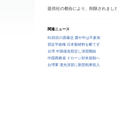
提供社の都合により、削除されまし
関連ニュース
81回目の原爆忌 露や中は不参加
習近平政権 日本製材料を断てず
台湾 中国侵攻想定し演習開始
中国商務省 ドローン対米規制へ
台湾軍 漢光演習に新型戦車投入