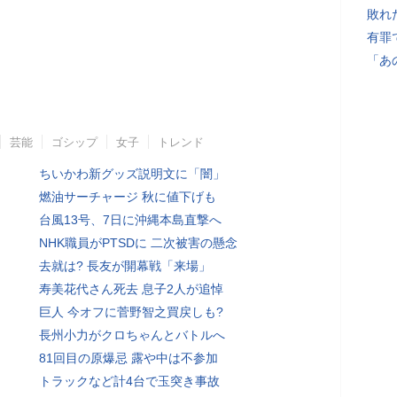
敗れ
有罪
「あ
芸能
ゴシップ
女子
トレンド
ちいかわ新グッズ説明文に「闇」
燃油サーチャージ 秋に値下げも
台風13号、7日に沖縄本島直撃へ
NHK職員がPTSDに 二次被害の懸念
去就は? 長友が開幕戦「来場」
寿美花代さん死去 息子2人が追悼
巨人 今オフに菅野智之買戻しも?
長州小力がクロちゃんとバトルへ
81回目の原爆忌 露や中は不参加
トラックなど計4台で玉突き事故