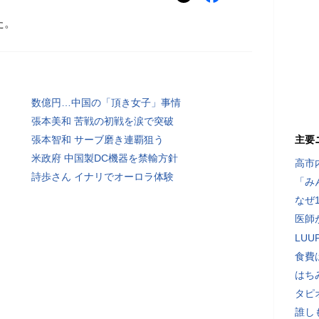
た。
数億円…中国の「頂き女子」事情
張本美和 苦戦の初戦を涙で突破
張本智和 サーブ磨き連覇狙う
主要
米政府 中国製DC機器を禁輸方針
高市
詩歩さん イナリでオーロラ体験
「み
なぜ
医師
LU
食費
はち
タピ
誰し