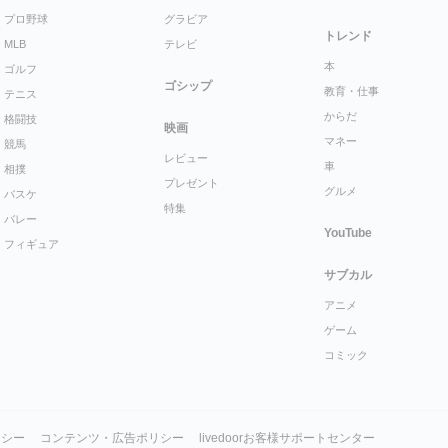
プロ野球
グラビア
トレンド
MLB
テレビ
本
ゴルフ
ゴシップ
教育・仕事
テニス
からだ
格闘技
映画
マネー
競馬
レビュー
車
相撲
プレゼント
グルメ
バスケ
特集
バレー
YouTube
フィギュア
サブカル
アニメ
ゲーム
コミック
リシー
コンテンツ・広告ポリシー
livedoorお客様サポートセンター