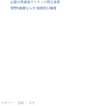
山形の高速道でトラック同士追突
菅野8連勝ならず 指揮官が擁護
スポーツ
芸能
女子