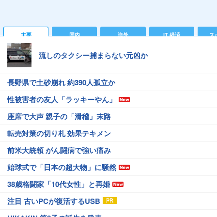
主要
国内
海外
IT 経済
ス
流しのタクシー捕まらない元凶か
長野県で土砂崩れ 約390人孤立か
性被害者の友人「ラッキーやん」
座席で大声 親子の「滑稽」末路
転売対策の切り札 効果テキメン
前米大統領 がん闘病で強い痛み
始球式で「日本の超大物」に騒然
38歳格闘家「10代女性」と再婚
注目 古いPCが復活するUSB