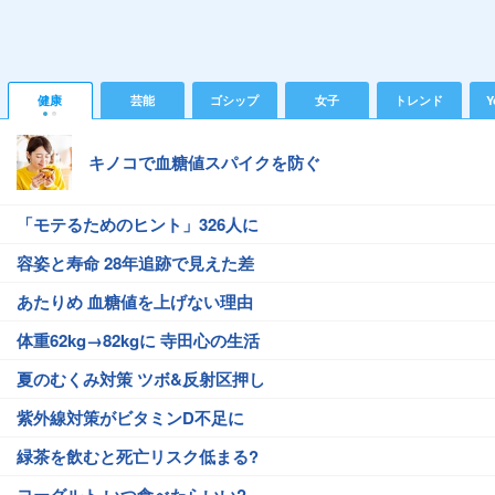
健康
芸能
ゴシップ
女子
トレンド
Y
キノコで血糖値スパイクを防ぐ
「モテるためのヒント」326人に
容姿と寿命 28年追跡で見えた差
あたりめ 血糖値を上げない理由
体重62kg→82kgに 寺田心の生活
夏のむくみ対策 ツボ&反射区押し
紫外線対策がビタミンD不足に
緑茶を飲むと死亡リスク低まる?