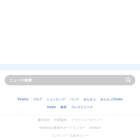
Peachy
ブログ
ショッピング
バンク
みんかぶ
みんかぶChoice
Kstyle
株探
プレスリリース
運営会社
利用規約
プライバシーポリシー
livedoorお客様サポートセンター
livedoor
コンテンツ・広告ポリシー