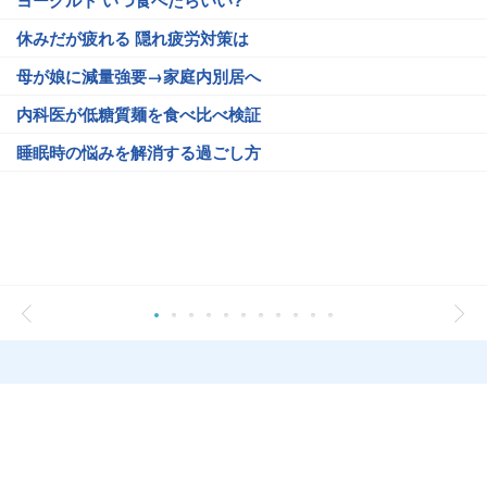
ヨーグルト いつ食べたらいい?
休みだが疲れる 隠れ疲労対策は
母が娘に減量強要→家庭内別居へ
内科医が低糖質麺を食べ比べ検証
睡眠時の悩みを解消する過ごし方