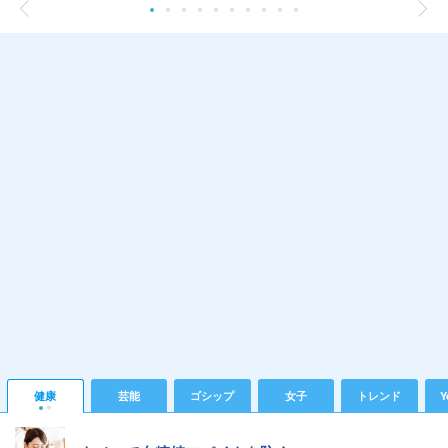
健康
芸能
ゴシップ
女子
トレンド
Y