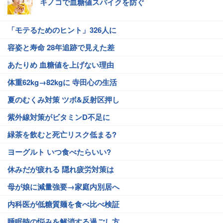
キノコで血糖値スパイクを防ぐ
「モテるためのヒント」326人に
容姿と寿命 28年追跡で見えた差
あたりめ 血糖値を上げない理由
体重62kg→82kgに 寺田心の生活
夏のむくみ対策 ツボ&反射区押し
紫外線対策がビタミンD不足に
緑茶を飲むと死亡リスク低まる?
ヨーグルト いつ食べたらいい?
休みだが疲れる 隠れ疲労対策は
母が娘に減量強要→家庭内別居へ
内科医が低糖質麺を食べ比べ検証
睡眠時の悩みを解消する過ごし方