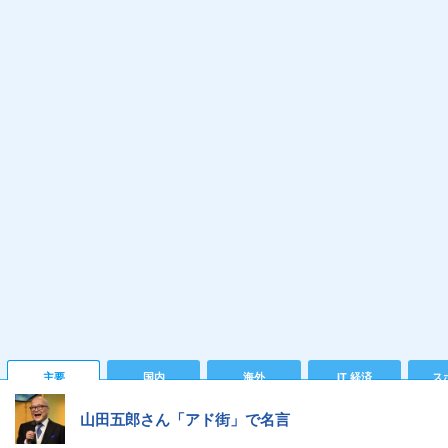
主要
国内
海外
IT 経済
ス
山田五郎さん「アド街」で名言