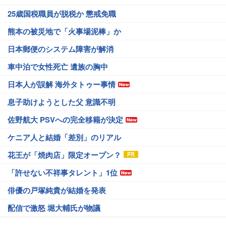
25歳国税職員が脱税か 懲戒免職
熊本の被災地で「火事場泥棒」か
日本郵便のシステム障害が解消
車中泊で女性死亡 遺族の胸中
日本人が誤解 海外タトゥー事情
息子助けようとした父 意識不明
佐野航大 PSVへの完全移籍が決定
ケニア人と結婚「差別」のリアル
花王が「焼肉店」限定オープン？
「許せない不祥事タレント」1位
俳優の戸塚純貴が結婚を発表
配信で激怒 堀大輔氏が物議