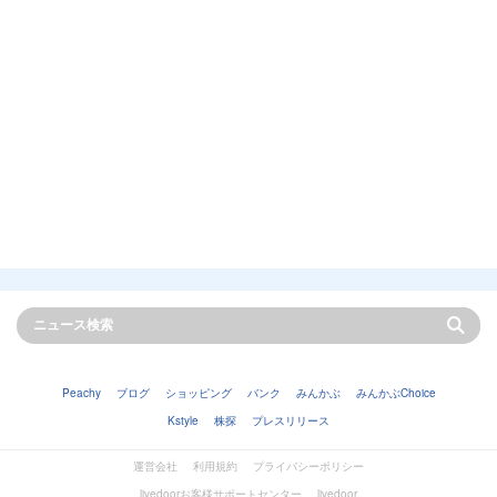
Peachy
ブログ
ショッピング
バンク
みんかぶ
みんかぶChoice
Kstyle
株探
プレスリリース
運営会社
利用規約
プライバシーポリシー
livedoorお客様サポートセンター
livedoor