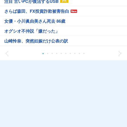
注目 古いPCが復活するUSB
さらば森田、FX投資詐欺被害告白
女優・小川眞由美さん死去 86歳
オグシオ不仲説「嫌だった」
山崎怜奈、突然妊娠だけ公表の訳