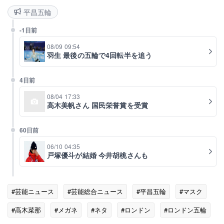
平昌五輪
-1日前
08/09 09:54
羽生 最後の五輪で4回転半を追う
4日前
08/04 17:33
高木美帆さん 国民栄誉賞を受賞
60日前
06/10 04:35
戸塚優斗が結婚 今井胡桃さんも
#芸能ニュース
#芸能総合ニュース
#平昌五輪
#マスク
#高木菜那
#メガネ
#ネタ
#ロンドン
#ロンドン五輪