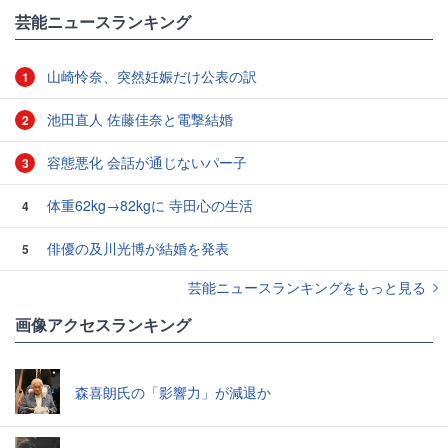
芸能ニュースランキング
山崎怜奈、突然妊娠だけ公表の訳
1
池田直人 佐藤佳奈と電撃結婚
2
容態悪化 会話が通じないパー子
3
体重62kg→82kgに 寺田心の生活
4
俳優の及川光博が結婚を発表
5
芸能ニュースランキングをもっと見る
画像アクセスランキング
森喜朗氏の「影響力」が減退か