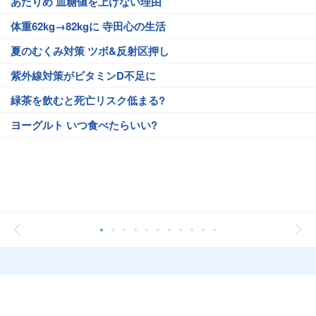
あたりめ 血糖値を上げない理由
体重62kg→82kgに 寺田心の生活
夏のむくみ対策 ツボ&反射区押し
紫外線対策がビタミンD不足に
緑茶を飲むと死亡リスク低まる?
ヨーグルト いつ食べたらいい?