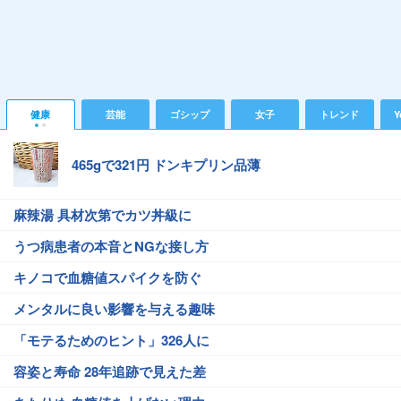
健康
芸能
ゴシップ
女子
トレンド
Y
465gで321円 ドンキプリン品薄
麻辣湯 具材次第でカツ丼級に
うつ病患者の本音とNGな接し方
キノコで血糖値スパイクを防ぐ
メンタルに良い影響を与える趣味
「モテるためのヒント」326人に
容姿と寿命 28年追跡で見えた差