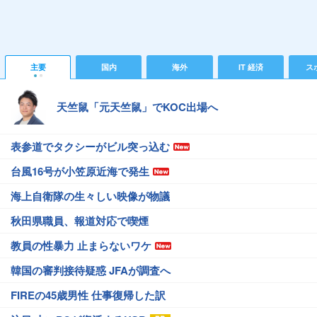
主要
国内
海外
IT 経済
ス
天竺鼠「元天竺鼠」でKOC出場へ
表参道でタクシーがビル突っ込む
台風16号が小笠原近海で発生
海上自衛隊の生々しい映像が物議
秋田県職員、報道対応で喫煙
教員の性暴力 止まらないワケ
韓国の審判接待疑惑 JFAが調査へ
FIREの45歳男性 仕事復帰した訳