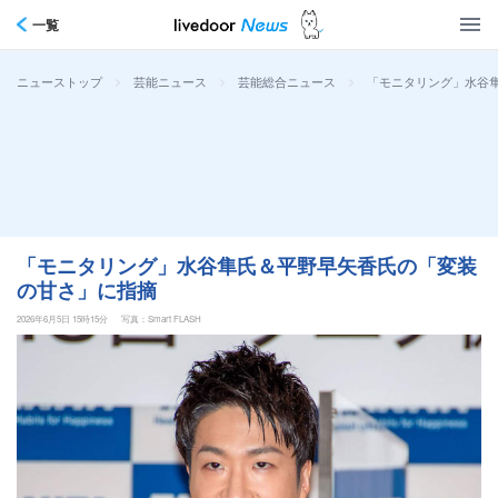
一覧
>
>
>
「モニタリング」水谷
ニューストップ
芸能ニュース
芸能総合ニュース
「モニタリング」水谷隼氏＆平野早矢香氏の「変装
の甘さ」に指摘
2026年6月5日 15時15分
写真：Smart FLASH