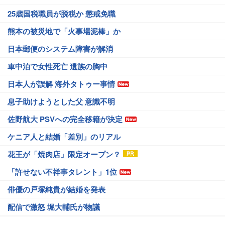
25歳国税職員が脱税か 懲戒免職
熊本の被災地で「火事場泥棒」か
日本郵便のシステム障害が解消
車中泊で女性死亡 遺族の胸中
日本人が誤解 海外タトゥー事情
息子助けようとした父 意識不明
佐野航大 PSVへの完全移籍が決定
ケニア人と結婚「差別」のリアル
花王が「焼肉店」限定オープン？
「許せない不祥事タレント」1位
俳優の戸塚純貴が結婚を発表
配信で激怒 堀大輔氏が物議