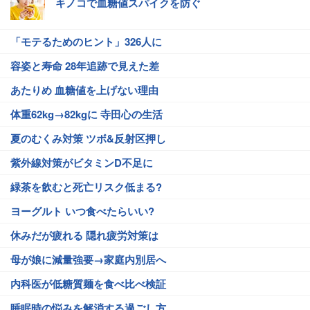
キノコで血糖値スパイクを防ぐ
「モテるためのヒント」326人に
容姿と寿命 28年追跡で見えた差
あたりめ 血糖値を上げない理由
体重62kg→82kgに 寺田心の生活
夏のむくみ対策 ツボ&反射区押し
紫外線対策がビタミンD不足に
緑茶を飲むと死亡リスク低まる?
ヨーグルト いつ食べたらいい?
休みだが疲れる 隠れ疲労対策は
母が娘に減量強要→家庭内別居へ
内科医が低糖質麺を食べ比べ検証
睡眠時の悩みを解消する過ごし方