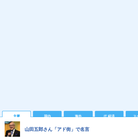
主要
国内
海外
IT 経済
ス
山田五郎さん「アド街」で名言