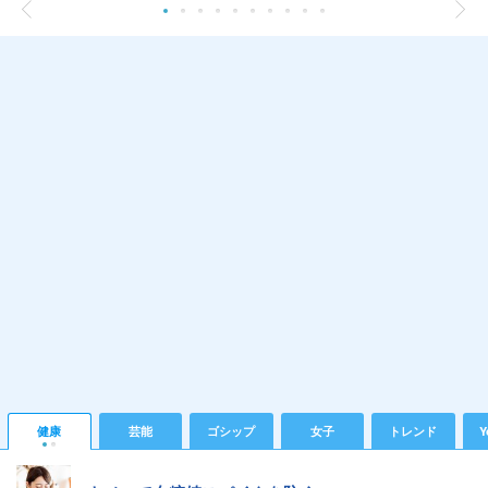
健康
芸能
ゴシップ
女子
トレンド
Y