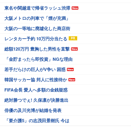
東名や関越道で帰省ラッシュ渋滞
大阪メトロの列車で「煙が充満」
大阪の一等地に廃墟化した商店街
レンタカー予約 10万円分当たる
総額120万円 豊胸した男性を直撃
「金貯まったら即投資」NGな理由
若手だらけの巨人がV争い 困惑
韓国サッカー協 邦人に性接待か
FIFA会長 愛人へ多額の金銭疑惑
絶対勝つでぇ! 久保凛が決勝進出
俳優の及川光博が結婚を発表
「要介護5」の志茂田景樹氏 今は