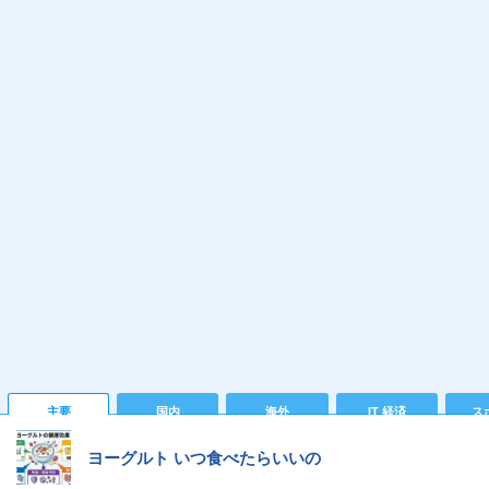
主要
国内
海外
IT 経済
ス
ヨーグルト いつ食べたらいいの