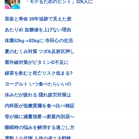
「モテるためのヒント」326人に
容姿と寿命 28年追跡で見えた差
あたりめ 血糖値を上げない理由
体重62kg→82kgに 寺田心の生活
夏のむくみ対策 ツボ&反射区押し
紫外線対策がビタミンD不足に
緑茶を飲むと死亡リスク低まる?
ヨーグルト いつ食べたらいいの
休みだが疲れる 隠れ疲労対策は
内科医が低糖質麺を食べ比べ検証
母が娘に減量強要→家庭内別居へ
睡眠時の悩みを解消する過ごし方
運動より代謝 人体の省エネ戦略