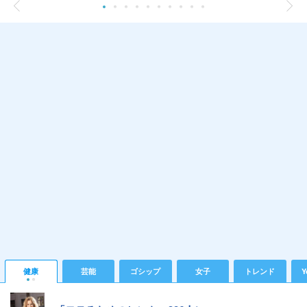
健康
芸能
ゴシップ
女子
トレンド
Y