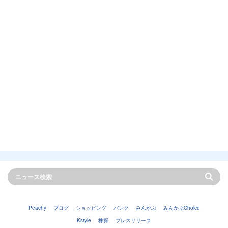
Peachy
ブログ
ショッピング
バンク
みんかぶ
みんかぶChoice
Kstyle
株探
プレスリリース