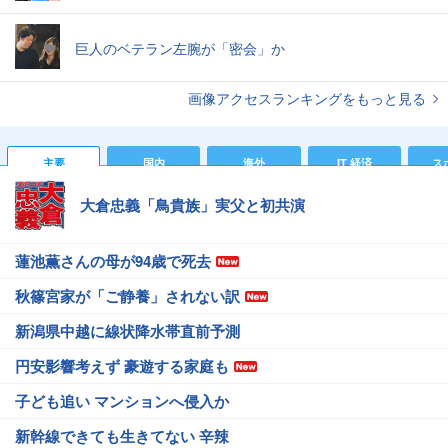
巨人のベテラン左腕が「密会」か
画像アクセスランキングをもっと見る
主要
国内
海外
IT 経済
ス
大倉忠義「鳥貴族」実父と初共演
蓮池薫さんの母が94歳で死去
秋篠宮家が「ご静養」されない訳
新潟県中越に線状降水帯直前予測
円安影響考えず 豪遊する家庭も
子ども追い マンションへ侵入か
新幹線できても生きてない 辛辣