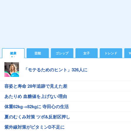
健康
芸能
ゴシップ
女子
トレンド
Y
「モテるためのヒント」326人に
容姿と寿命 28年追跡で見えた差
あたりめ 血糖値を上げない理由
体重62kg→82kgに 寺田心の生活
夏のむくみ対策 ツボ&反射区押し
紫外線対策がビタミンD不足に