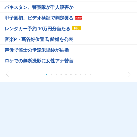
パキスタン、警察隊が千人殺害か
甲子園初、ビデオ検証で判定覆る
レンタカー予約 10万円分当たる
音楽P・蔦谷好位置氏 離婚を公表
声優で雀士の伊達朱里紗が結婚
ロケでの無断撮影に女性アナ苦言