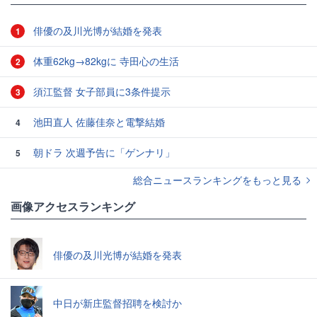
俳優の及川光博が結婚を発表
1
体重62kg→82kgに 寺田心の生活
2
須江監督 女子部員に3条件提示
3
池田直人 佐藤佳奈と電撃結婚
4
朝ドラ 次週予告に「ゲンナリ」
5
総合ニュースランキングをもっと見る
画像アクセスランキング
俳優の及川光博が結婚を発表
中日が新庄監督招聘を検討か